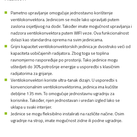
Pametno upravljanje omogućuje jednostavno korištenje
ventilokonvektora. Jedinicom se može lako upravljati putem
zaslona osjetljivog na dodir. Također imate mogućnost upravljanja i
nadzora ventilokonvektora putem WIFI veze. Ova funkcionalnost
dolazi kao standardna oprema na svim jedinicama.
Grijni kapacitet ventilokonvektorskih jedinica je dvostruko veći od
kapaciteta uobičajenih radijatora. Zbog toga se toplina
ravnomjerno raspoređuje po prostoriji. Tako jedinice mogu
uštedjeti do 30% potrošnje energije u usporedbi s klasičnim
radijatorima za grijanje.
Ventilokonvektori koriste ultra-tanak dizajn. U usporedbi s
konvencionalnim ventilokonvektorima, jedinica ima kućište
debljine 135 mm. To omogućuje jednostavnu ugradnju za
korisnike. Također, njen jednostavan i uredan izgled lako se
uklapa u svaki interijer.
Jedinice se mogu fleksibilno instalirati na različite načine. Osim
ugradnje na strop, imate mogućnost zidne ili podne ugradnje.