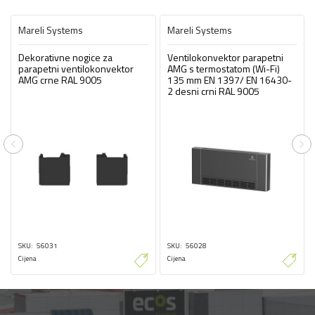
Mareli Systems
Mareli Systems
Dekorativne nogice za
Ventilokonvektor parapetni
parapetni ventilokonvektor
AMG s termostatom (Wi-Fi)
AMG crne RAL 9005
135 mm EN 1397/ EN 16430-
2 desni crni RAL 9005
Previous
Ne
SKU
56031
SKU
56028
Cijena
Cijena