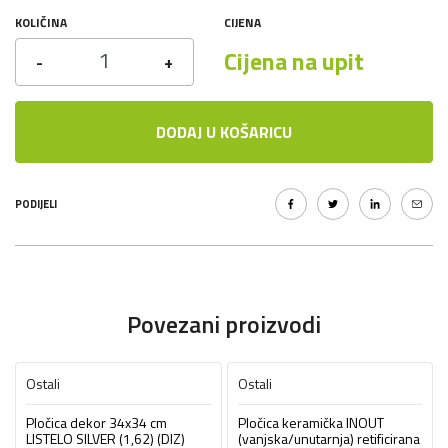
KOLIČINA
CIJENA
Cijena na upit
-
+
DODAJ U KOŠARICU
PODIJELI
Povezani proizvodi
Ostali
Ostali
Pločica dekor 34x34 cm
Pločica keramička INOUT
LISTELO SILVER (1,62) (DIZ)
(vanjska/unutarnja) retificirana