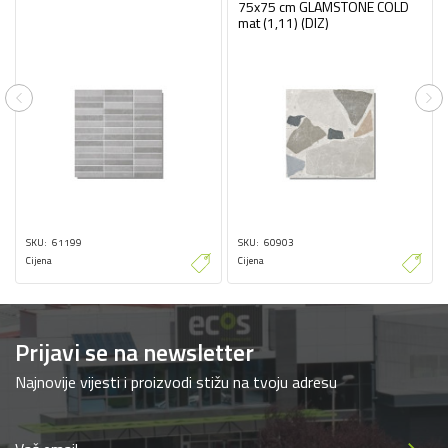
75x75 cm GLAMSTONE COLD
mat (1,11) (DIZ)
Previous
Ne
SKU
61199
SKU
60903
Cijena
Cijena
Prijavi se na newsletter
Najnovije vijesti i proizvodi stižu na tvoju adresu