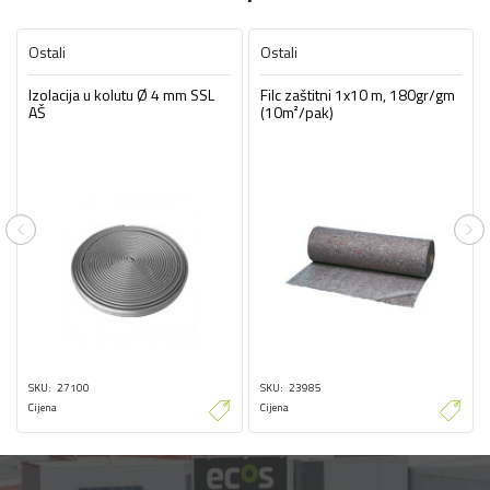
Ostali
Ostali
Izolacija u kolutu Ø 4 mm SSL
Filc zaštitni 1x10 m, 180gr/gm
AŠ
(10m²/pak)
Previous
Ne
SKU
27100
SKU
23985
Cijena
Cijena