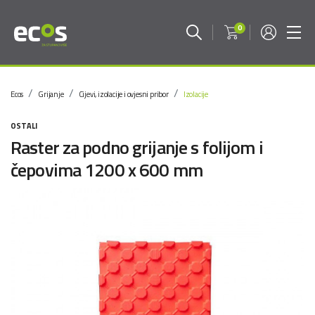
0
Ecos
Grijanje
Cijevi, izolacije i ovjesni pribor
Izolacije
OSTALI
Raster za podno grijanje s folijom i
čepovima 1200 x 600 mm