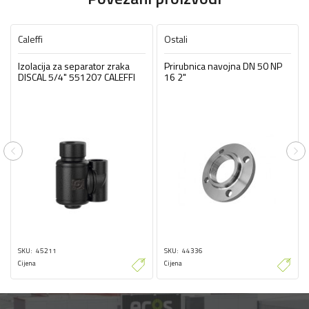
Caleffi
Ostali
Izolacija za separator zraka
Prirubnica navojna DN 50 NP
DISCAL 5/4" 551207 CALEFFI
16 2"
Previous
Ne
SKU
45211
SKU
44336
Cijena
Cijena