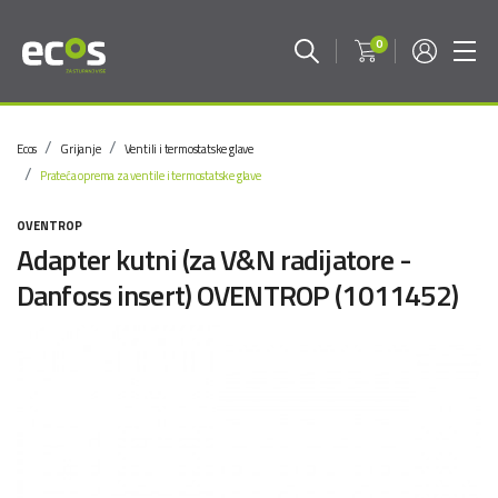
0
Ecos
Grijanje
Ventili i termostatske glave
Prateća oprema za ventile i termostatske glave
OVENTROP
Adapter kutni (za V&N radijatore -
Danfoss insert) OVENTROP (1011452)