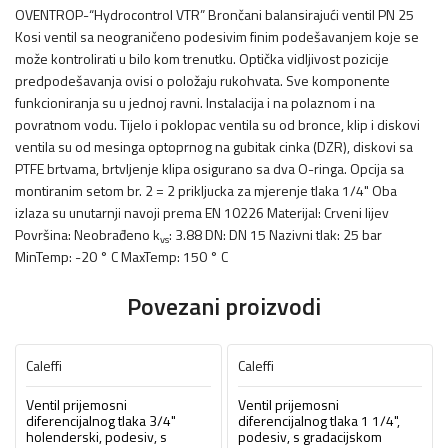
OVENTROP-“Hydrocontrol VTR” Brončani balansirajući ventil PN 25
Kosi ventil sa neograničeno podesivim finim podešavanjem koje se
može kontrolirati u bilo kom trenutku. Optička vidljivost pozicije
predpodešavanja ovisi o položaju rukohvata. Sve komponente
funkcioniranja su u jednoj ravni. Instalacija i na polaznom i na
povratnom vodu. Tijelo i poklopac ventila su od bronce, klip i diskovi
ventila su od mesinga optoprnog na gubitak cinka (DZR), diskovi sa
PTFE brtvama, brtvljenje klipa osigurano sa dva O-ringa. Opcija sa
montiranim setom br. 2 = 2 prikljucka za mjerenje tlaka 1/4" Oba
izlaza su unutarnji navoji prema EN 10226 Materijal: Crveni lijev
Površina: Neobrađeno k
: 3.88 DN: DN 15 Nazivni tlak: 25 bar
vs
MinTemp: -20 ° C MaxTemp: 150 ° C
Povezani proizvodi
Caleffi
Caleffi
Ventil prijemosni
Ventil prijemosni
diferencijalnog tlaka 3/4"
diferencijalnog tlaka 1 1/4",
holenderski, podesiv, s
podesiv, s gradacijskom