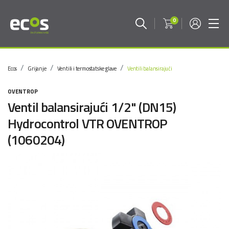
0
Ecos
Grijanje
Ventili i termostatske glave
Ventili balansirajući
OVENTROP
Ventil balansirajući 1/2" (DN15)
Hydrocontrol VTR OVENTROP
(1060204)