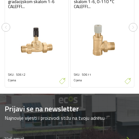
gradacijskom skalom 1-6
skalom 1-6, 0-110 °C
CALEFFI...
CALEFFI...
Previous
Ne
SKU
50612
SKU
50611
Cijena
Cijena
Prijavi se na newsletter
Najnovije vijesti i proizvodi stižu na tvoju adresu