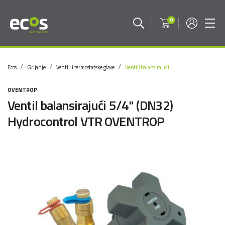
0
Ecos
Grijanje
Ventili i termostatske glave
Ventili balansirajući
OVENTROP
Ventil balansirajući 5/4" (DN32)
Hydrocontrol VTR OVENTROP