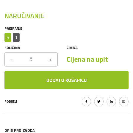
NARUČIVANJE
PAKIRANJE
5
1
KOLIČINA
CIJENA
Cijena na upit
-
+
DODAJ U KOŠARICU
PODIJELI
OPIS PROIZVODA