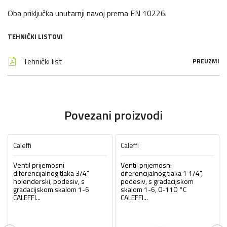
Oba priključka unutarnji navoj prema EN 10226.
TEHNIČKI LISTOVI
Tehnički list
PREUZMI
Povezani proizvodi
Caleffi
Caleffi
Ventil prijemosni
Ventil prijemosni
diferencijalnog tlaka 3/4"
diferencijalnog tlaka 1 1/4",
holenderski, podesiv, s
podesiv, s gradacijskom
gradacijskom skalom 1-6
skalom 1-6, 0-110 °C
CALEFFI...
CALEFFI...