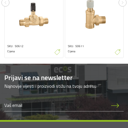
Previous
Ne
SKU
50612
SKU
50611
Cijena
Cijena
Prijavi se na newsletter
Najnovije vijesti i proizvodi stižu na tvoju adresu