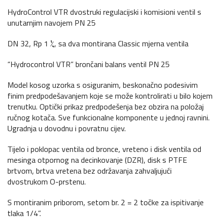
HydroControl VTR dvostruki regulacijski i komisioni ventil s
unutarnjim navojem PN 25
DN 32, Rp 1 ¼, sa dva montirana Classic mjerna ventila
“Hydrocontrol VTR” brončani balans ventil PN 25
Model kosog uzorka s osiguranim, beskonačno podesivim
finim predpodešavanjem koje se može kontrolirati u bilo kojem
trenutku. Optički prikaz predpodešenja bez obzira na položaj
ručnog kotača. Sve funkcionalne komponente u jednoj ravnini.
Ugradnja u dovodnu i povratnu cijev.
Tijelo i poklopac ventila od bronce, vreteno i disk ventila od
mesinga otpornog na decinkovanje (DZR), disk s PTFE
brtvom, brtva vretena bez održavanja zahvaljujući
dvostrukom O-prstenu.
S montiranim priborom, setom br. 2 = 2 točke za ispitivanje
tlaka 1/4”.