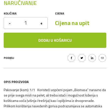
NARUČIVANJE
KOLIČINA
CIJENA
Cijena na upit
-
+
DODAJ U KOŠARICU
PODIJELI
OPIS PROIZVODA
Pakovanje (kom): 1/1 Koristeći uopćeni pojam „Biomasa” naravno da
se prije svega misli na pelet, ali treba istaći i mogućnost loženja s
košticama voća (višnja i trešnja) kao i opiljcima iz drvoprerade.
Prilikom korištenja navedenih goriva podrazumijeva se automatska