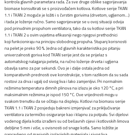
kontrola glavnih parametara rada. Za sve druge oblike sagorijevanja
biomase konsultirati se s proizvođačem kotlova. Kotlove serije TKAN
1.1 i TKAN 2 moguće je ložiti i s čvrstim gorivima (drvetom, ugljenom…)
i tada je loženje ručno. Samo sagorijevanje se u ovoj situaciji odvija
pod prinudnim propuhom ventilatora, tako da su kotlovi serije TKAN
1.1 i TKAN 2 u ovim uvjetima efikasniji nego njegovi prethodnici
koji funkcioniraju na principu slobodnog propuha. Stupanj korisnosti
na pelet je preko 90 %. Jedna od glavnih karakteristika po pitanju
univerzalnosti goriva kod TKAN serije jest da se prijelaz s
automatskog nalaganja peleta, na ručno loženje drveta i ugljena
obavlja samo za par sekundi. Ovo je i dalje ostala jedna od
komparativnih prednosti ove konstrukcije, s tom razlikom da su sada
rostovi za drva i ugalj od sivog liva i lako zamjenljivi. Pri normalnim
režimima temperatura dimnih plinova na izlazu je oko 120 °C, a pri
maksimalnim režimima je ispod 150 °C. Ove vrijednosti mogu u
svakom trenutku da se očitaju na displeju. Kotlovi na biomasu serije
TKAN 1.1 i TKAN 2 posjeduju bakreni izmjenjivač za priključivanje
ventilatora za termičko osiguranje kao i klapnu za potpalu. Svi dijelovi
vodenog dijela kotla izrađeni su od bešavnih cijevi i kotlovskih limova
debljine 5 mm i više, u ovisnosti od snage kotla. Samo ložište je
napravljeno od masivnih izolacijskih materijala i sivog liva.