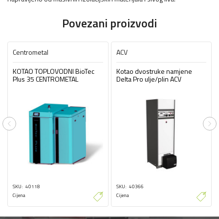
Povezani proizvodi
Centrometal
ACV
KOTAO TOPLOVODNI BioTec
Kotao dvostruke namjene
Plus 35 CENTROMETAL
Delta Pro ulje/plin ACV
Previous
Ne
SKU
40118
SKU
40366
Cijena
Cijena