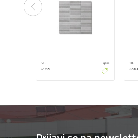
Previous
SKU
Cijena
SKU
61199
60903
Prijavi se na newslett