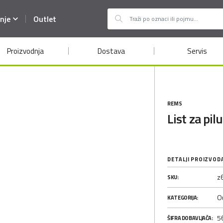
nje
Outlet
Proizvodnja
Dostava
Servis
REMS
List za pi
DETALJI PROIZVOD
z
SKU:
Ou
KATEGORIJA:
5
ŠIFRA DOBAVLJAČA: