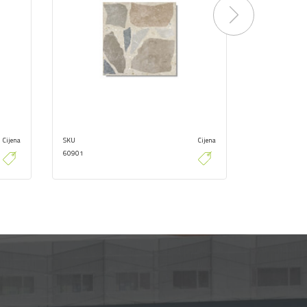
Next
Cijena
SKU
Cijena
SKU
60901
60838