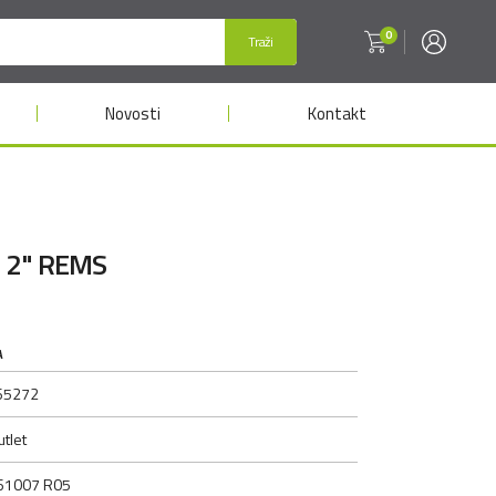
0
Traži
Novosti
Kontakt
lu 2" REMS
A
65272
tlet
61007 R05