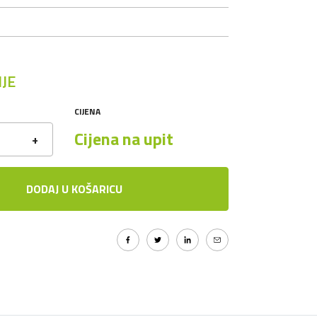
JE
CIJENA
Cijena na upit
+
DODAJ U KOŠARICU