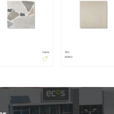
Cijena
SKU
60902
er