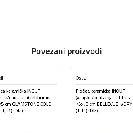
Povezani proizvodi
li
Ostali
ica keramička INOUT
Pločica keramička INOUT
jska/unutarnja) retificirana
(vanjska/unutarnja) retificira
75 cm GLAMSTONE COLD
75x75 cm BELLEVUE IVORY
(1,11) (DIZ)
(1,11) (DIZ)