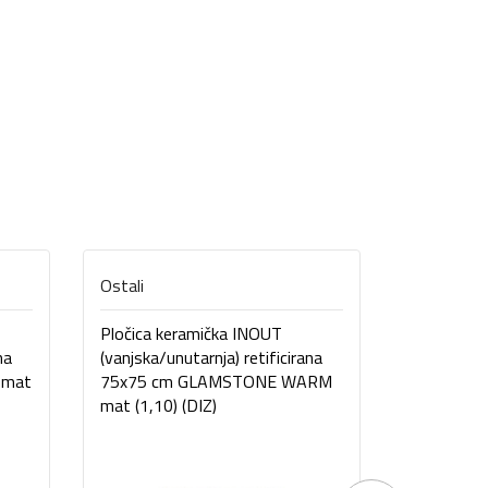
Ostali
Ostali
Pločica keramička INOUT
Pločica ke
na
(vanjska/unutarnja) retificirana
cm LYSTER
 mat
75x75 cm GLAMSTONE WARM
mat (1,10) (DIZ)