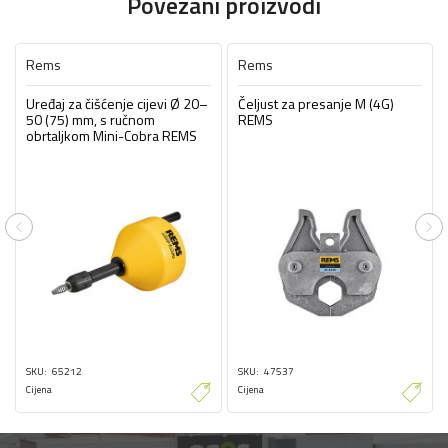
Povezani proizvodi
Rems
Rems
Uređaj za čišćenje cijevi Ø 20–
Čeljust za presanje M (4G)
50 (75) mm, s ručnom
REMS
obrtaljkom Mini-Cobra REMS
Previous
Ne
SKU
65212
SKU
47537
Cijena
Cijena