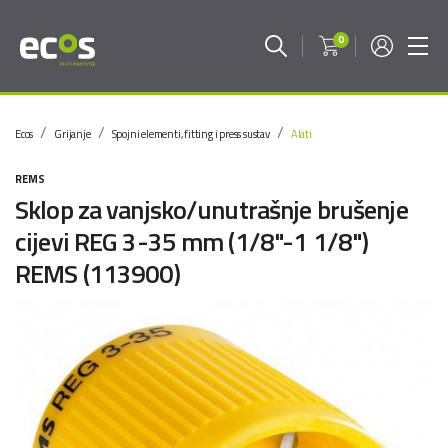
0
Ecos
Grijanje
Spojni elementi, fitting i press sustav
Alati
REMS
Sklop za vanjsko/unutrašnje brušenje
cijevi REG 3-35 mm (1/8"-1 1/8")
REMS (113900)