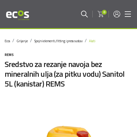
0
Ecos
Grijanje
Spojni elementi, fitting i press sustav
Alati
REMS
Sredstvo za rezanje navoja bez
mineralnih ulja (za pitku vodu) Sanitol
5L (kanistar) REMS