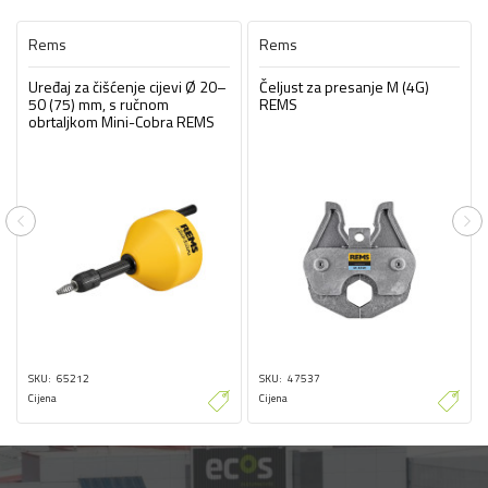
Rems
Rems
Uređaj za čišćenje cijevi Ø 20–
Čeljust za presanje M (4G)
50 (75) mm, s ručnom
REMS
obrtaljkom Mini-Cobra REMS
Previous
Ne
SKU
65212
SKU
47537
Cijena
Cijena