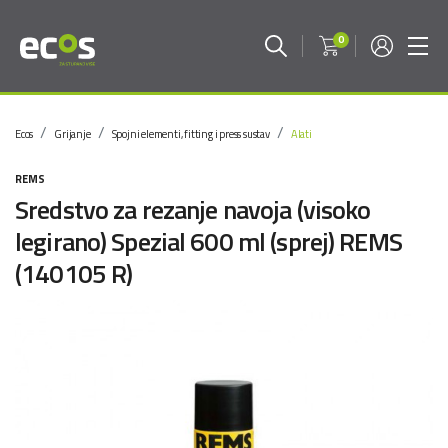
0
Ecos
Grijanje
Spojni elementi, fitting i press sustav
Alati
REMS
Sredstvo za rezanje navoja (visoko
legirano) Spezial 600 ml (sprej) REMS
(140105 R)