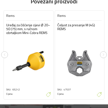
Povezani proizvodi
Rems
Rems
Uređaj za čišćenje cijevi Ø 20–
Čeljust za presanje M (4G)
50 (75) mm, s ručnom
REMS
obrtaljkom Mini-Cobra REMS
Previous
Ne
SKU
65212
SKU
47537
Cijena
Cijena