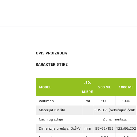
OPIS PROIZVODA
KARAKTERISTIKE
JED.
MODEL
500 ML
1000 ML
MJERE
Volumen
ml
500
1000
Materijal kućišta
SUS304 (nehrđajući čelik
Način ugradnje
Zidna montaža
Dimenzije uređaja (DxŠxV)
mm
98x63x153
122x66x202