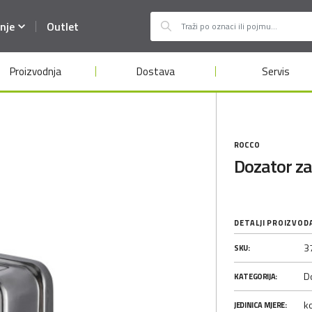
nje
Outlet
Proizvodnja
Dostava
Servis
ROCCO
Dozator za
DETALJI PROIZVOD
3
SKU:
Do
KATEGORIJA:
k
JEDINICA MJERE: