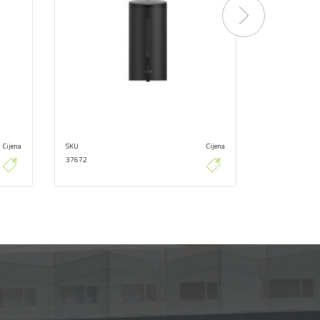
Next
Cijena
SKU
Cijena
SKU
37672
37671