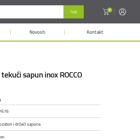
0
Traži
Novosti
Kontakt
 tekući sapun inox ROCCO
A
7676
zatori i držači sapuna
om