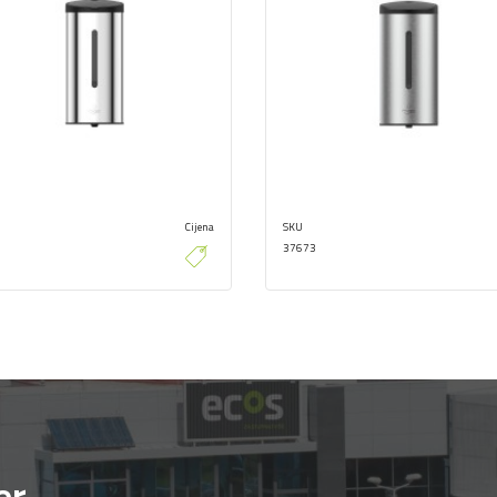
Cijena
SKU
37673
er