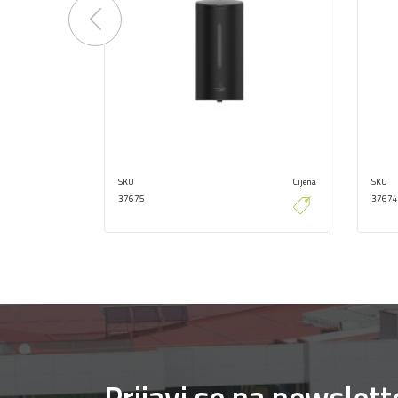
Previous
SKU
Cijena
SKU
37675
37674
Prijavi se na newslett