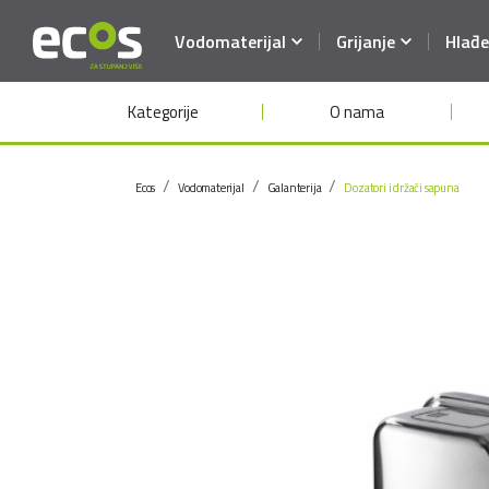
Vodomaterijal
Grijanje
Hlađe
Kategorije
O nama
Ecos
Vodomaterijal
Galanterija
Dozatori i držači sapuna