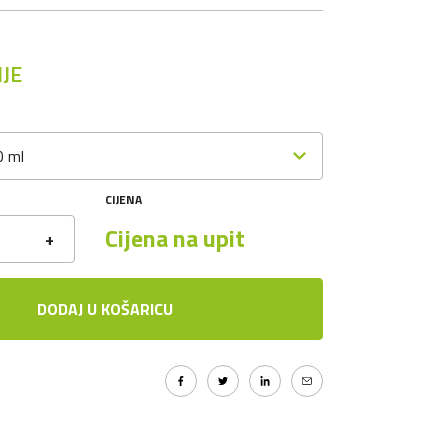
JE
0 ml
CIJENA
Cijena na upit
+
DODAJ U KOŠARICU