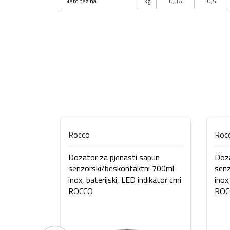
Neto težina
kg
0,36
0,5
Rocco
Roc
Dozator za pjenasti sapun
Doza
senzorski/beskontaktni 700ml
senz
inox, baterijski, LED indikator crni
inox
ROCCO
ROC