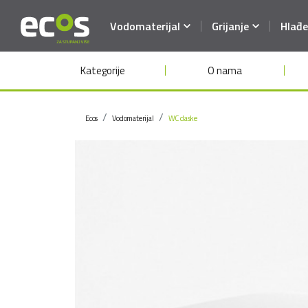
Vodomaterijal
Grijanje
Hlađe
Kategorije
O nama
Ecos
Vodomaterijal
WC daske