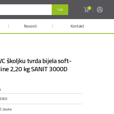
0
Traži
Novosti
Kontakt
C školjku tvrda bijela soft-
line 2,20 kg SANIT 3000D
A
8360
C daske