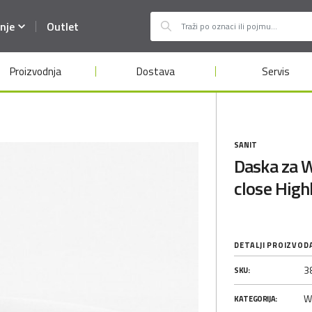
nje
Outlet
Proizvodnja
Dostava
Servis
SANIT
Daska za W
close High
DETALJI PROIZVOD
3
SKU:
W
KATEGORIJA: