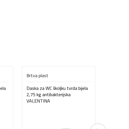
Brtva plast
Venturi
jela
Daska za WC školjku tvrda bijela
Daska za W
2,75 kg antibakterijska
soft clos
VALENTINA
RINO