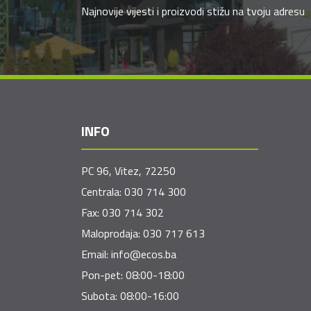
Najnovije vijesti i proizvodi stižu na tvoju adresu
INFO
PC 96, Vitez, 72250
Centrala:
030 714 300
Fax:
030 714 302
Maloprodaja:
030 717 613
Email:
info@ecos.ba
Pon-pet: 08:00-18:00
Subota: 08:00-16:00