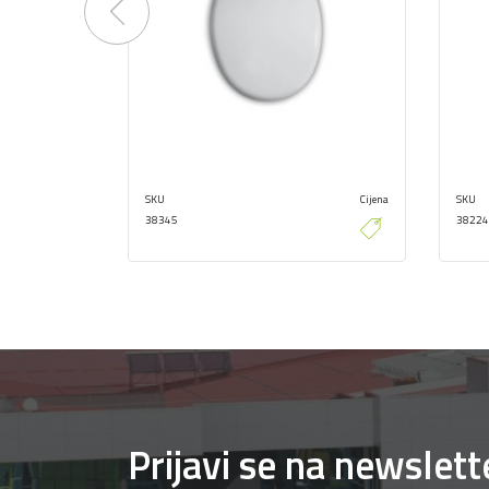
Previous
SKU
Cijena
SKU
38345
38224
Prijavi se na newslett