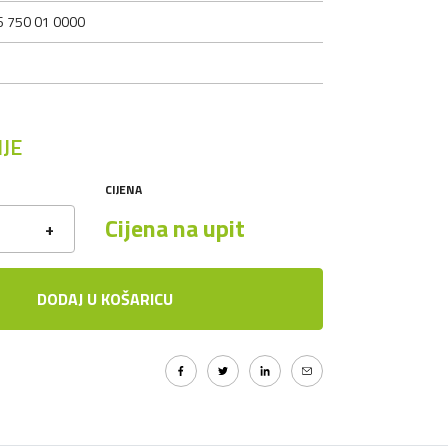
6 750 01 0000
JE
CIJENA
Cijena na upit
+
DODAJ U KOŠARICU