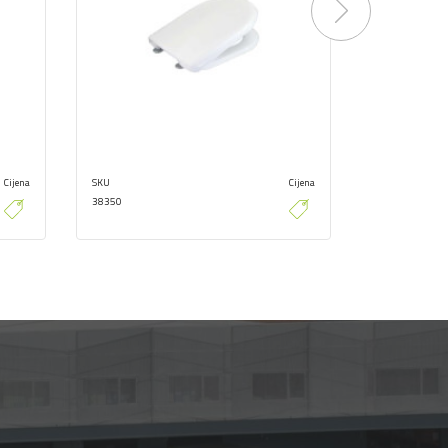
Next
Cijena
SKU
Cijena
SKU
38350
38389