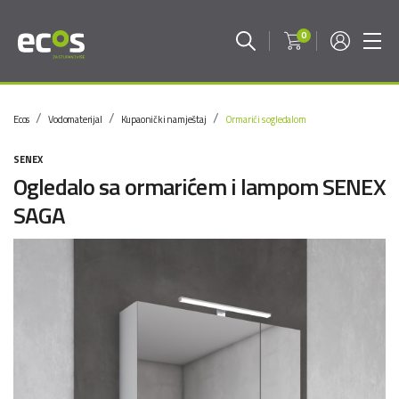
0
Ecos
Vodomaterijal
Kupaonički namještaj
Ormarići s ogledalom
SENEX
Ogledalo sa ormarićem i lampom SENEX
SAGA