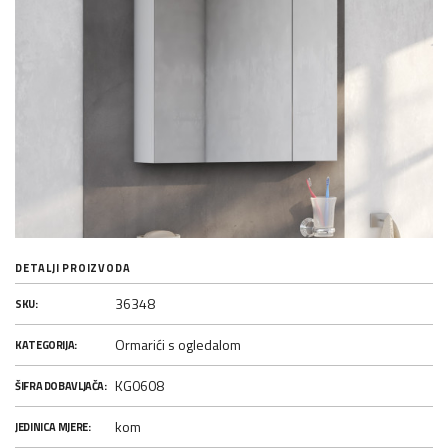
DETALJI PROIZVODA
36348
SKU:
Ormarići s ogledalom
KATEGORIJA:
KG0608
ŠIFRA DOBAVLJAČA:
kom
JEDINICA MJERE: