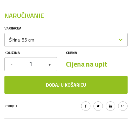
NARUČIVANJE
VARIJACIJA
Širina: 55 cm
KOLIČINA
CIJENA
Cijena na upit
-
+
DODAJ U KOŠARICU
PODIJELI