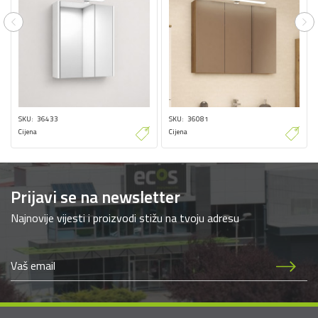
Previous
Ne
SKU
36433
SKU
36081
Cijena
Cijena
Prijavi se na newsletter
Najnovije vijesti i proizvodi stižu na tvoju adresu