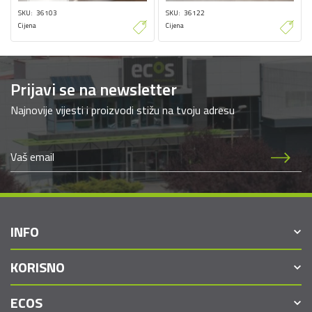
SKU
36103
SKU
36122
Cijena
Cijena
Prijavi se na newsletter
Najnovije vijesti i proizvodi stižu na tvoju adresu
INFO
KORISNO
ECOS