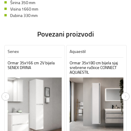
Širina 350 mm
Visina 1660 mm
Dubina 330 mm
Povezani proizvodi
Senex
Aquaestil
Ormar 35x166 cm 2V bijela
Ormar 35x180 cm bijela sjaj
SENEX DRINA
srebrene ručkice CONNECT
AQUAESTIL
Previous
Ne