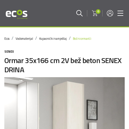
0
Ecos
Vodomaterijal
Kupaonički namještaj
Bočni ormarići
SENEX
Ormar 35x166 cm 2V bež beton SENEX
DRINA