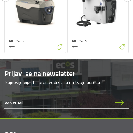
Previous
Ne
SKU
25090
SKU
25089
Cijena
Cijena
Prijavi se na newsletter
Najnovije vijesti i proizvodi stižu na tvoju adresu