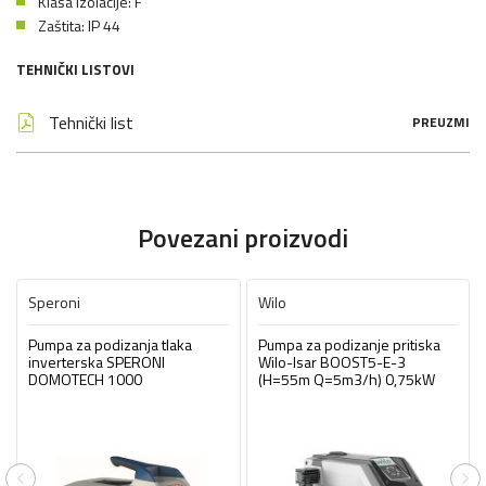
Klasa izolacije: F
Zaštita: IP 44
TEHNIČKI LISTOVI
Tehnički list
PREUZMI
Povezani proizvodi
Speroni
Wilo
Pumpa za podizanja tlaka
Pumpa za podizanje pritiska
inverterska SPERONI
Wilo-Isar BOOST5-E-3
DOMOTECH 1000
(H=55m Q=5m3/h) 0,75kW