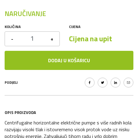
NARUČIVANJE
KOLIČINA
CIJENA
Cijena na upit
-
+
DODAJ U KOŠARICU
PODIJELI
OPIS PROIZVODA
Centrifugalne horizontalne električne pumpe s više radnih kola
razvijaju visoki tlak i istovremeno visok protok vode uz nisku
potrošnju energije. Zahvaljujući tihom radu i vrlo dobrim