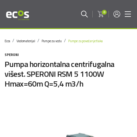
0
Ecos
Vodomaterijal
Pumpe za vodu
Pumpe za povećanje tlaka
SPERONI
Pumpa horizontalna centrifugalna
višest. SPERONI RSM 5 1100W
Hmax=60m Q=5,4 m3/h