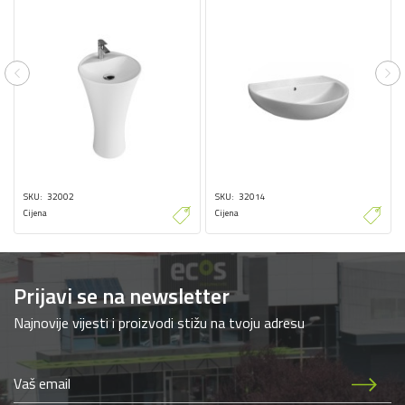
Previous
Ne
SKU
32002
SKU
32014
Cijena
Cijena
Prijavi se na newsletter
Najnovije vijesti i proizvodi stižu na tvoju adresu