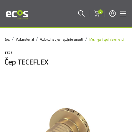
0
Ecos
Vodomaterijal
Vodovodne cijevi i spojni elementi
Mesingani spojni elementi
TECE
Čep TECEFLEX