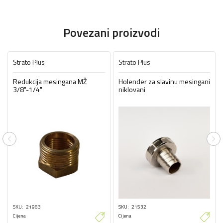
Povezani proizvodi
Strato Plus
Strato Plus
Redukcija mesingana MŽ
Holender za slavinu mesingani
3/8"-1/4"
niklovani
Previous
Ne
SKU
21963
SKU
21532
Cijena
Cijena