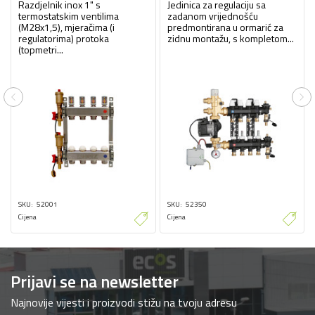
Razdjelnik inox 1" s
Jedinica za regulaciju sa
termostatskim ventilima
zadanom vrijednošću
(M28x1,5), mjeračima (i
predmontirana u ormarić za
regulatorima) protoka
zidnu montažu, s kompletom...
(topmetri...
Previous
Ne
SKU
52001
SKU
52350
Cijena
Cijena
Prijavi se na newsletter
Najnovije vijesti i proizvodi stižu na tvoju adresu