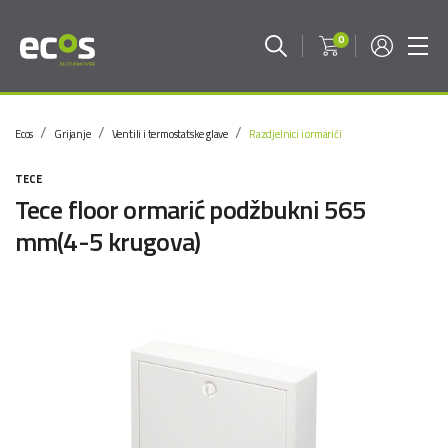
0
Ecos
Grijanje
Ventili i termostatske glave
Razdjelnici i ormarići
TECE
Tece floor ormarić podžbukni 565
mm(4-5 krugova)