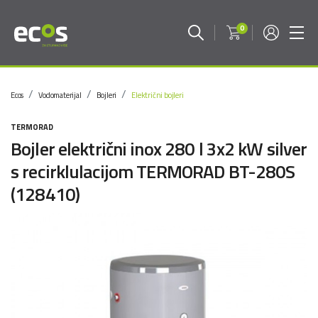
0
Ecos
Vodomaterijal
Bojleri
Električni bojleri
TERMORAD
Bojler električni inox 280 l 3x2 kW silver
s recirklulacijom TERMORAD BT-280S
(128410)