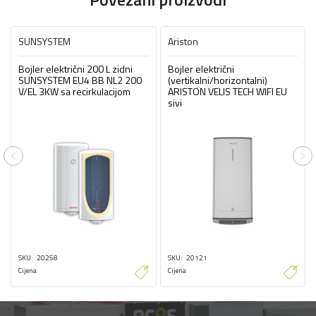
SUNSYSTEM
Ariston
Bojler električni 200 L zidni
Bojler električni
SUNSYSTEM EU4 BB NL2 200
(vertikalni/horizontalni)
V/EL 3KW sa recirkulacijom
ARISTON VELIS TECH WIFI EU
sivi
Previous
Ne
SKU
20258
SKU
20121
Cijena
Cijena