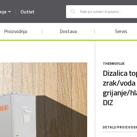
nje
Outlet
Proizvodnja
Dostava
Servis
THERMOFLUX
Dizalica t
zrak/voda
grijanje/
DIZ
DETALJI PROIZVOD