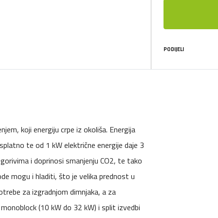
PODIJELI
jem, koji energiju crpe iz okoliša. Energija
splatno te od 1 kW električne energije daje 3
 gorivima i doprinosi smanjenju CO2, te tako
ode mogu i hladiti, što je velika prednost u
otrebe za izgradnjom dimnjaka, a za
monoblock (10 kW do 32 kW) i split izvedbi