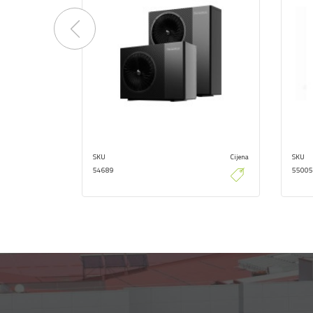
Previous
SKU
Cijena
SKU
54689
55005