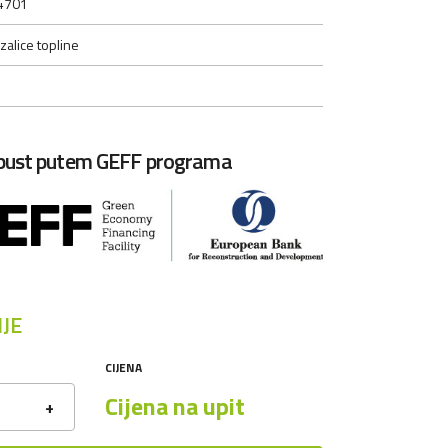
4701
zalice topline
opust putem GEFF programa
JE
CIJENA
Cijena na upit
+