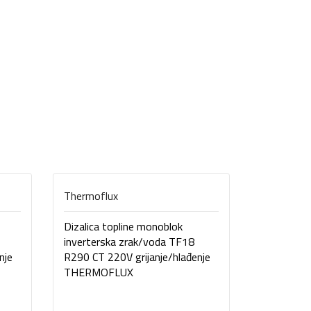
Thermoflux
Thermoflu
Dizalica topline monoblok
Dizalica t
inverterska zrak/voda TF18
inverters
nje
R290 CT 220V grijanje/hlađenje
R290 CT 40
THERMOFLUX
THERMOF