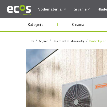
Vodomaterijal
Grijanje
Hlađe
Kategorije
O nama
Ecos
Grijanje
Dizalice topline i klima uređaji
Dizalice topline