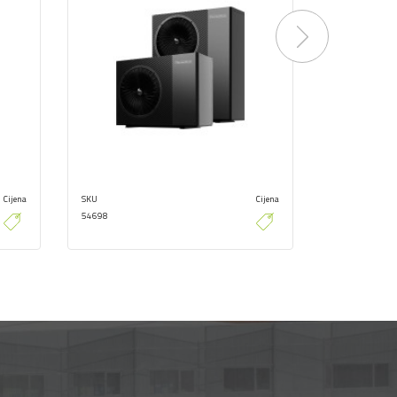
Next
Cijena
SKU
Cijena
SKU
54698
54694