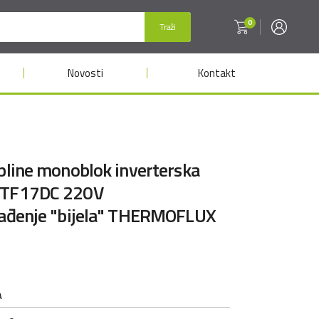
0
Traži
Novosti
Kontakt
opline monoblok inverterska
 TF17DC 220V
hlađenje "bijela" THERMOFLUX
A