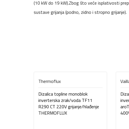
(10 kW do 19 kW).Zbog što veće isplativosti prep
sustave grijanja (podno, zidno i stropno grijanje).
Thermoflux
Vail
Dizalica topline monoblok
Diza
inverterska zrak/voda TF11
inve
R290 CT 220V grijanje/hlađenje
aro
THERMOFLUX
400V