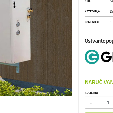
5
SKU:
Di
KATEGORIJA:
1
PAKIRANJE:
Ostvarite p
NARUČIVAN
KOLIČINA
-