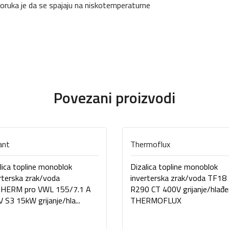
oruka je da se spajaju na niskotemperaturne
Povezani proizvodi
lant
Thermoflux
lica topline monoblok
Dizalica topline monoblok
rterska zrak/voda
inverterska zrak/voda TF18
THERM pro VWL 155/7.1 A
R290 CT 400V grijanje/hlađe
 S3 15kW grijanje/hla...
THERMOFLUX