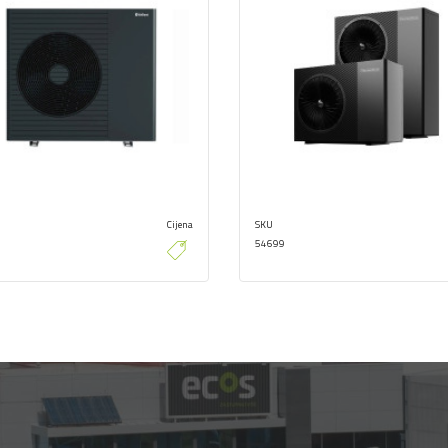
Cijena
SKU
54699