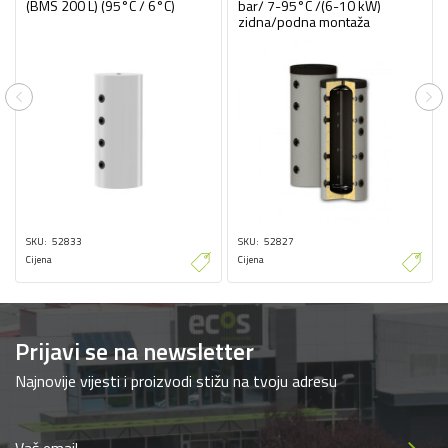
(BMS 200 L) (95°C / 6°C)
bar/ 7-95°C /(6-10 kW)
zidna/podna montaža
Previous
Ne
SKU
52833
SKU
52827
Cijena
Cijena
Prijavi se na newsletter
Najnovije vijesti i proizvodi stižu na tvoju adresu