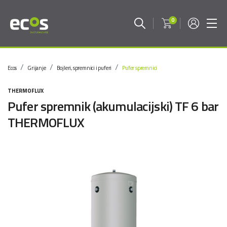
0
Ecos
Grijanje
Bojleri, spremnici i puferi
Pufer spremnici
THERMOFLUX
Pufer spremnik (akumulacijski) TF 6 bar
THERMOFLUX