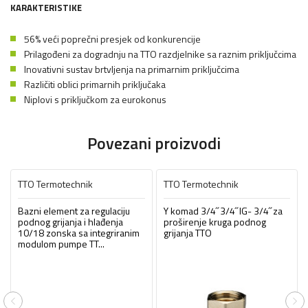
KARAKTERISTIKE
56% veći poprečni presjek od konkurencije
Prilagođeni za dogradnju na TTO razdjelnike sa raznim priključcima
Inovativni sustav brtvljenja na primarnim priključcima
Različiti oblici primarnih priključaka
Niplovi s priključkom za eurokonus
Povezani proizvodi
TTO Termotechnik
TTO Termotechnik
Bazni element za regulaciju
Y komad 3/4˝ 3/4˝ IG- 3/4˝ za
podnog grijanja i hlađenja
proširenje kruga podnog
10/18 zonska sa integriranim
grijanja TTO
modulom pumpe TT...