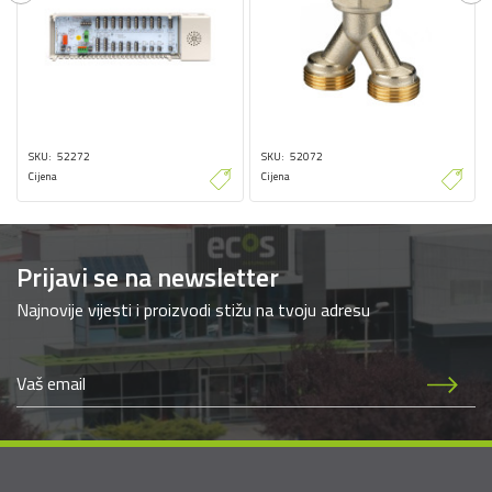
Previous
Ne
SKU
52272
SKU
52072
Cijena
Cijena
Prijavi se na newsletter
Najnovije vijesti i proizvodi stižu na tvoju adresu