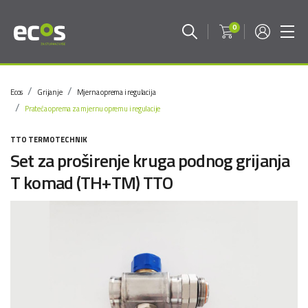
0
Ecos
Grijanje
Mjerna oprema i regulacija
Prateća oprema za mjernu opremu i regulacije
TTO TERMOTECHNIK
Set za proširenje kruga podnog grijanja
T komad (TH+TM) TTO