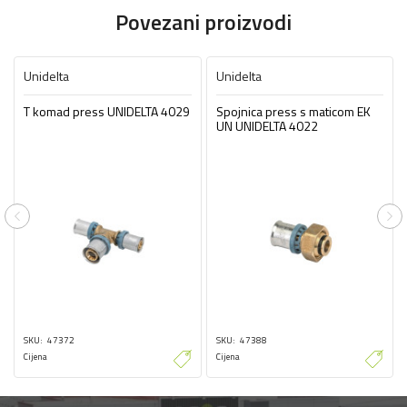
Povezani proizvodi
Unidelta
Unidelta
T komad press UNIDELTA 4029
Spojnica press s maticom EK
UN UNIDELTA 4022
Previous
Ne
SKU
47372
SKU
47388
Cijena
Cijena