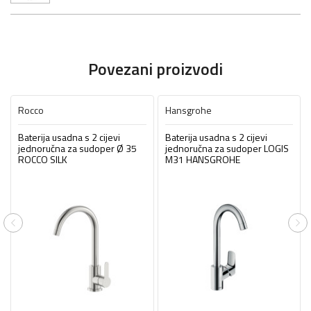
Povezani proizvodi
Rocco
Hansgrohe
Baterija usadna s 2 cijevi
Baterija usadna s 2 cijevi
jednoručna za sudoper Ø 35
jednoručna za sudoper LOGIS
ROCCO SILK
M31 HANSGROHE
Previous
Ne