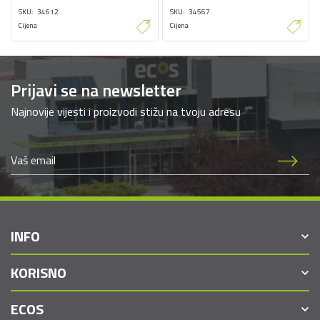
SKU
34612
SKU
34567
Cijena
Cijena
Prijavi se na newsletter
Najnovije vijesti i proizvodi stižu na tvoju adresu
INFO
KORISNO
ECOS