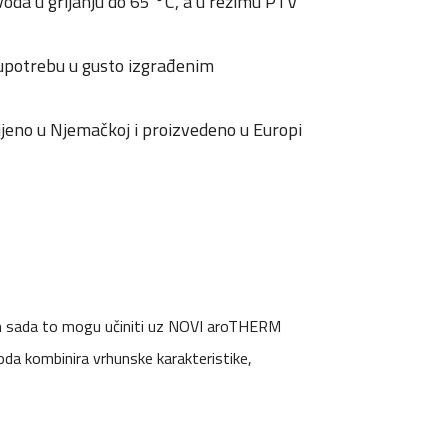
voda u grijanju do 65 °C, a u režimu PTV
a upotrebu u gusto izgrađenim
ijeno u Njemačkoj i proizvedeno u Europi
način sada to mogu učiniti uz NOVI aroTHERM
oda kombinira vrhunske karakteristike,