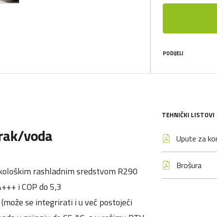
PODIJELI
TEHNIČKI LISTOVI
zrak/voda
Upute za kor
Brošura
 ekološkim rashladnim sredstvom R290
A+++ i COP do 5,3
može se integrirati i u već postojeći