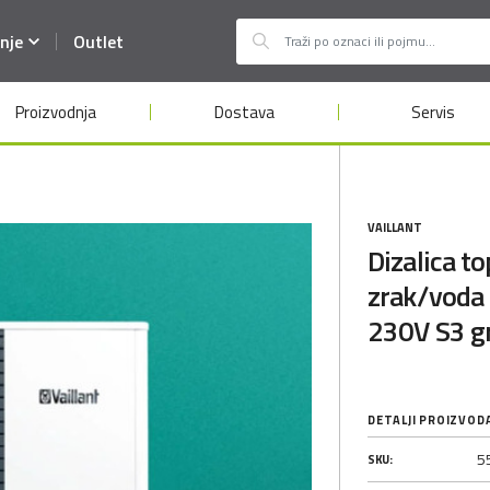
nje
Outlet
Proizvodnja
Dostava
Servis
VAILLANT
Dizalica t
zrak/voda
230V S3 g
DETALJI PROIZVOD
5
SKU: