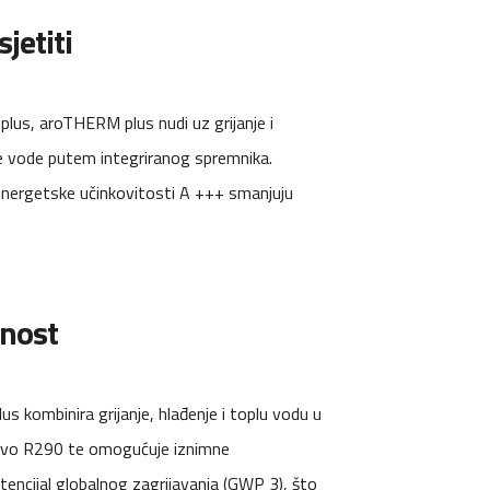
jetiti
lus, aroTHERM plus nudi uz grijanje i
 vode putem integriranog spremnika.
energetske učinkovitosti A +++ smanjuju
ćnost
 kombinira grijanje, hlađenje i toplu vodu u
dstvo R290 te omogućuje iznimne
encijal globalnog zagrijavanja (GWP 3), što