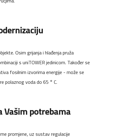
učjima.
odernizaciju
jekte. Osim grijanja i hlađenja pruža
ombinaciji s uniTOWER jedinicom. Također se
tiva fosilnim izvorima energije - može se
ure polaznog voda do 65 ° C.
va Vašim potrebama
rne promjene, uz sustav regulacije