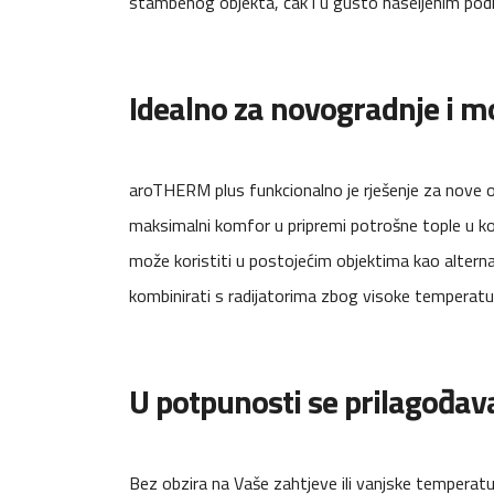
stambenog objekta, čak i u gusto naseljenim podr
Idealno za novogradnje i m
aroTHERM plus funkcionalno je rješenje za nove ob
maksimalni komfor u pripremi potrošne tople u k
može koristiti u postojećim objektima kao alterna
kombinirati s radijatorima zbog visoke temperat
U potpunosti se prilagođa
Bez obzira na Vaše zahtjeve ili vanjske temperatu