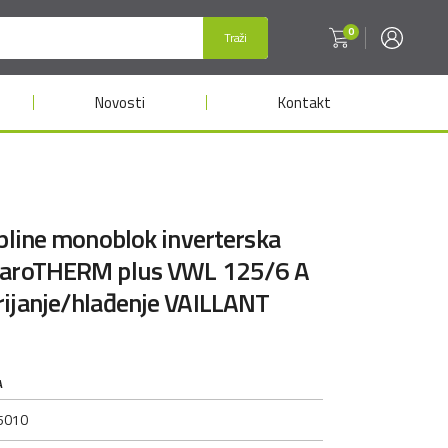
0
Traži
Novosti
Kontakt
opline monoblok inverterska
 aroTHERM plus VWL 125/6 A
rijanje/hlađenje VAILLANT
A
5010