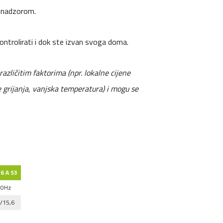
 nadzorom.
ontrolirati i dok ste izvan svoga doma.
različitim faktorima (npr. lokalne cijene
e grijanja, vanjska temperatura) i mogu se
6 A S3
50Hz
6/15,6