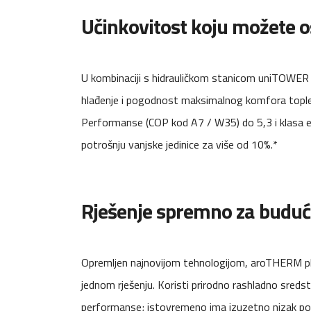
Učinkovitost koju možete os
U kombinaciji s hidrauličkom stanicom uniTOWER p
hlađenje i pogodnost maksimalnog komfora tople
Performanse (COP kod A7 / W35) do 5,3 i klasa 
potrošnju vanjske jedinice za više od 10%.*
Rješenje spremno za budu
Opremljen najnovijom tehnologijom, aroTHERM plus
jednom rješenju. Koristi prirodno rashladno sre
performanse; istovremeno ima izuzetno nizak pot