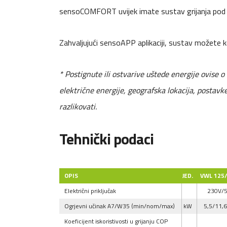
sensoCOMFORT uvijek imate sustav grijanja pod
Zahvaljujući sensoAPP aplikaciji, sustav možete k
* Postignute ili ostvarive uštede energije ovise o 
električne energije, geografska lokacija, postavk
razlikovati.
Tehnički podaci
OPIS
JED.
VWL 125/
Električni priključak
230V/
Ogrjevni učinak A7/W35 (min/nom/max)
kW
5,5/11,
Koeficijent iskoristivosti u grijanju COP