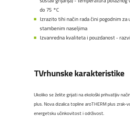
sustav grijanja) - temperatura polaznog 
do 75 °C
Izrazito tihi način rada čini pogodnim z
stambenim naseljima
Izvanredna kvaliteta i pouzdanost - razv
TVrhunske karakteristike
Ukoliko se želite grijati na ekološki prihvatljiv 
plus. Nova dizalica topline aroTHERM plus zrak-v
energetsku učinkovitost i održivost.