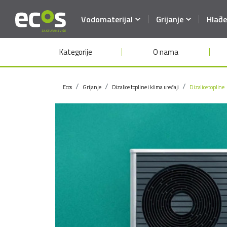
Vodomaterijal
Grijanje
Hlađe
Kategorije
O nama
Ecos
Grijanje
Dizalice topline i klima uređaji
Dizalice topline