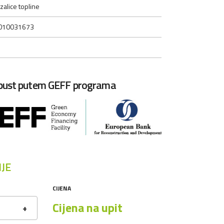
zalice topline
010031673
opust putem GEFF programa
JE
CIJENA
Cijena na upit
+