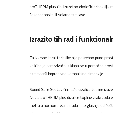
aroTHERM plus čini izuzetno ekološki prihavtljiv
fotonaponske ili solarne sustave.
Izrazito tih rad i funkciona
Za izvrsne karakteristike nije potrebno puno pro
veličine je zamrzivača i uklapa se u pomoćne pro
plus sadrži impresivno kompaktne dimenzije.
Sound Safe Sustav čini naše dizalice topline izuz
Nova aroTHERM plus dizalice topline zrak/voda em
metra u noćnom režimu rada - ne glasnije od šuštan