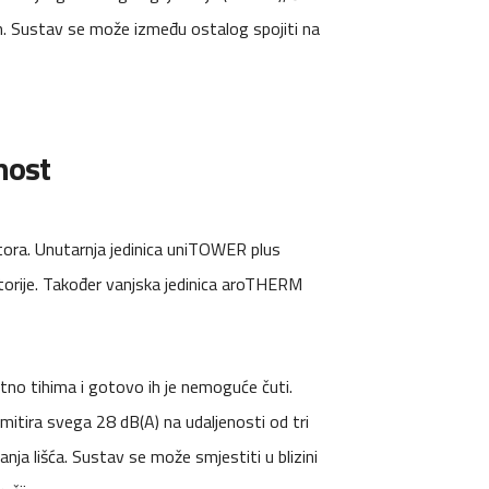
im. Sustav se može između ostalog spojiti na
lnost
stora. Unutarnja jedinica uniTOWER plus
storije. Također vanjska jedinica aroTHERM
etno tihima i gotovo ih je nemoguće čuti.
itira svega 28 dB(A) na udaljenosti od tri
ja lišća. Sustav se može smjestiti u blizini