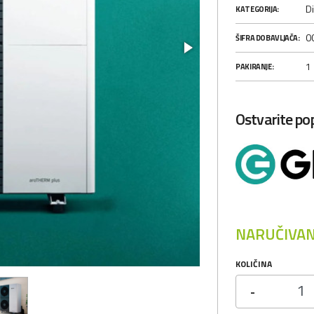
Di
KATEGORIJA:
0
ŠIFRA DOBAVLJAČA:
1
PAKIRANJE:
Ostvarite p
NARUČIVAN
KOLIČINA
-