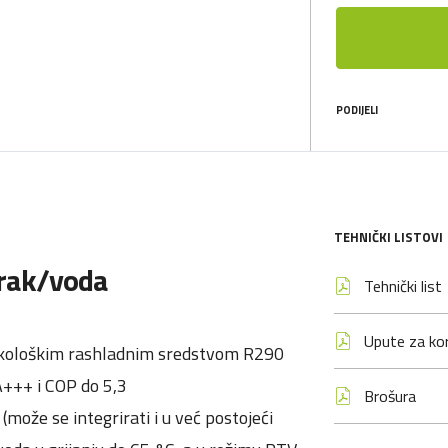
PODIJELI
TEHNIČKI LISTOVI
zrak/voda
Tehnički list
Upute za kor
 ekološkim rashladnim sredstvom R290
A+++ i COP do 5,3
Brošura
može se integrirati i u već postojeći