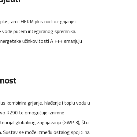
lus, aroTHERM plus nudi uz grijanje i
 vode putem integriranog spremnika.
energetske učinkovitosti A +++ smanjuju
ćnost
 kombinira grijanje, hlađenje i toplu vodu u
dstvo R290 te omogućuje iznimne
encijal globalnog zagrijavanja (GWP 3), što
im. Sustav se može između ostalog spojiti na