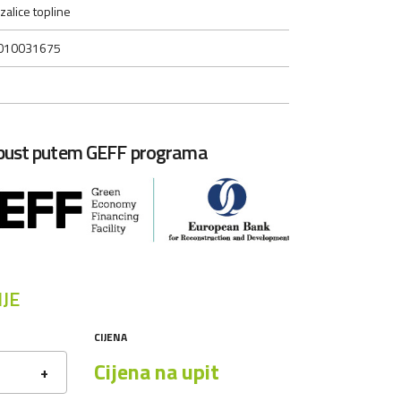
zalice topline
010031675
opust putem GEFF programa
JE
CIJENA
Cijena na upit
+