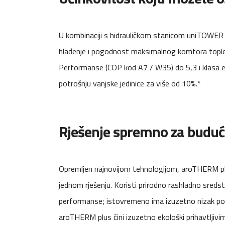
U kombinaciji s hidrauličkom stanicom uniTOWER p
hlađenje i pogodnost maksimalnog komfora tople
Performanse (COP kod A7 / W35) do 5,3 i klasa 
potrošnju vanjske jedinice za više od 10%.*
Rješenje spremno za budu
Opremljen najnovijom tehnologijom, aroTHERM plus
jednom rješenju. Koristi prirodno rashladno sre
performanse; istovremeno ima izuzetno nizak pot
aroTHERM plus čini izuzetno ekološki prihavtljiv