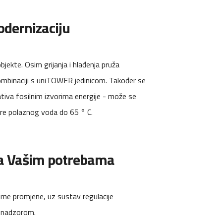
odernizaciju
jekte. Osim grijanja i hlađenja pruža
ombinaciji s uniTOWER jedinicom. Također se
tiva fosilnim izvorima energije - može se
ure polaznog voda do 65 ° C.
va Vašim potrebama
rne promjene, uz sustav regulacije
 nadzorom.