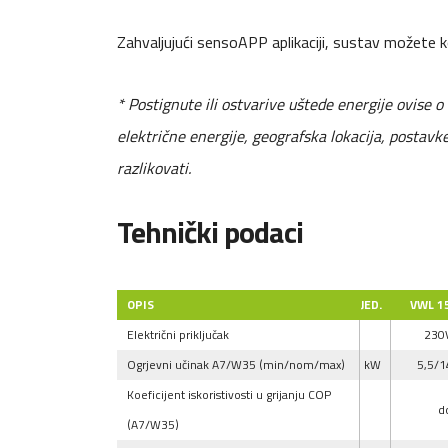
Zahvaljujući sensoAPP aplikaciji, sustav možete k
* Postignute ili ostvarive uštede energije ovise o 
električne energije, geografska lokacija, postavk
razlikovati.
Tehnički podaci
OPIS
JED.
VWL 15
Električni priključak
230
Ogrjevni učinak A7/W35 (min/nom/max)
kW
5,5/1
Koeficijent iskoristivosti u grijanju COP
d
(A7/W35)