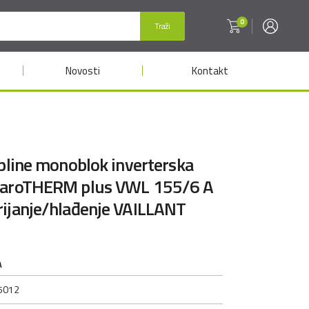
0
Traži
Novosti
Kontakt
opline monoblok inverterska
 aroTHERM plus VWL 155/6 A
rijanje/hlađenje VAILLANT
A
5012