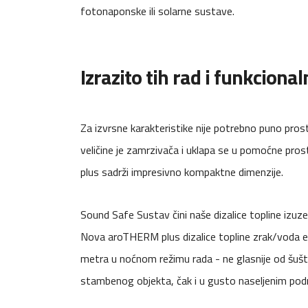
fotonaponske ili solarne sustave.
Izrazito tih rad i funkciona
Za izvrsne karakteristike nije potrebno puno pro
veličine je zamrzivača i uklapa se u pomoćne pro
plus sadrži impresivno kompaktne dimenzije.
Sound Safe Sustav čini naše dizalice topline izuz
Nova aroTHERM plus dizalice topline zrak/voda em
metra u noćnom režimu rada - ne glasnije od šuštan
stambenog objekta, čak i u gusto naseljenim podr