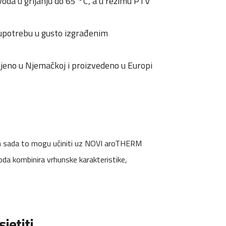
voda u grijanju do 65 °C, a u režimu PTV
a upotrebu u gusto izgrađenim
ijeno u Njemačkoj i proizvedeno u Europi
način sada to mogu učiniti uz NOVI aroTHERM
oda kombinira vrhunske karakteristike,
jetiti