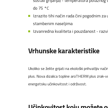
sustav grijanja) - temperatura polaznog 
do 75 °C
Izrazito tihi način rada čini pogodnim z
stambenim naseljima
Izvanredna kvaliteta i pouzdanost - razv
Vrhunske karakteristike
Ukoliko se želite grijati na ekološki prihvatljiv 
plus. Nova dizalica topline aroTHERM plus zrak-v
energetsku učinkovitost i održivost.
Učinkovitost koju možete os