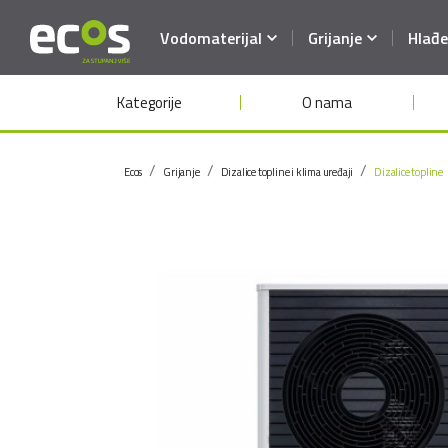
Vodomaterijal
Grijanje
Hlađe
Kategorije
O nama
Ecos
Grijanje
Dizalice topline i klima uređaji
Dizalice topline