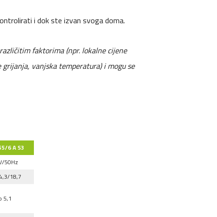
ontrolirati i dok ste izvan svoga doma.
različitim faktorima (npr. lokalne cijene
e grijanja, vanjska temperatura) i mogu se
5/6 A S3
V/50Hz
4,3/18,7
o 5,1