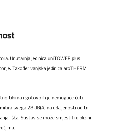
lnost
stora. Unutarnja jedinica uniTOWER plus
storije. Također vanjska jedinica aroTHERM
etno tihima i gotovo ih je nemoguće čuti.
itira svega 28 dB(A) na udaljenosti od tri
ja lišća. Sustav se može smjestiti u blizini
učjima.