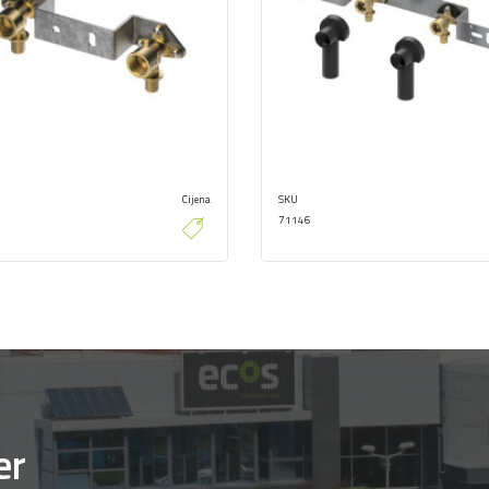
Cijena
SKU
71146
er