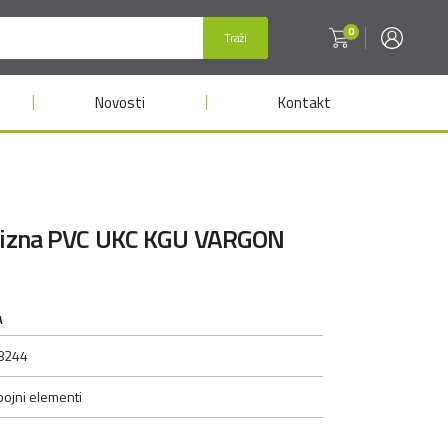
0
Traži
Novosti
Kontakt
klizna PVC UKC KGU VARGON
A
8244
pojni elementi