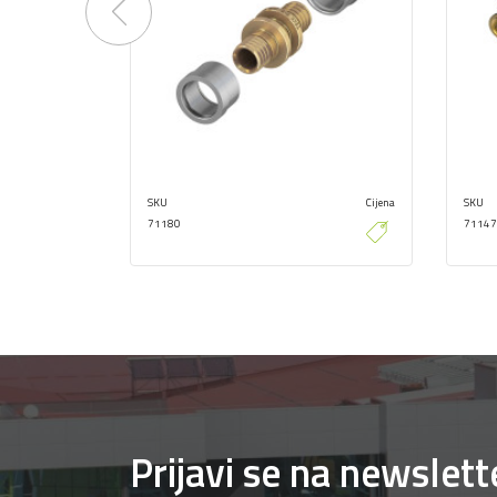
Previous
SKU
Cijena
SKU
71180
71147
Prijavi se na newslett