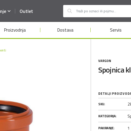
nje
Outlet
Proizvodnja
Dostava
Servis
menti
VARGON
Spojnica 
DETALJI PROIZVOD
2
SKU:
S
KATEGORIJA:
1
PAKIRANJE: