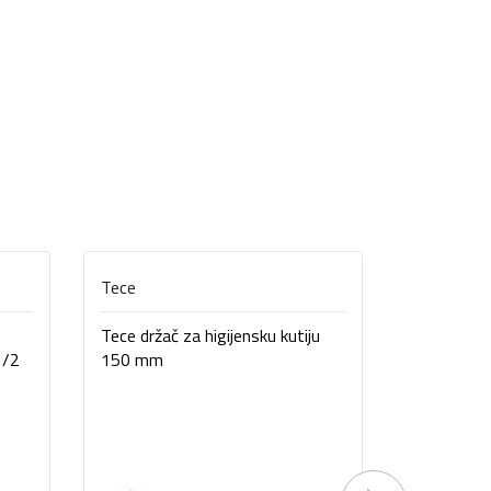
Tece
Unidelta
Tece držač za higijensku kutiju
Spojnica 
1/2
150 mm
16 bar UN