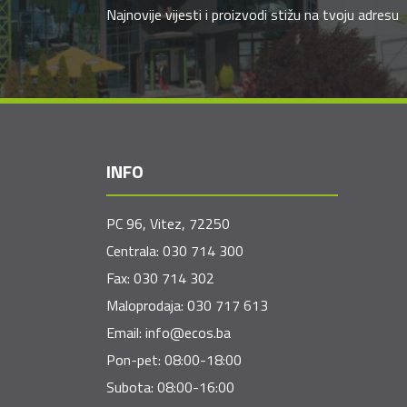
Najnovije vijesti i proizvodi stižu na tvoju adresu
INFO
PC 96, Vitez, 72250
Centrala:
030 714 300
Fax:
030 714 302
Maloprodaja:
030 717 613
Email:
info@ecos.ba
Pon-pet: 08:00-18:00
Subota: 08:00-16:00