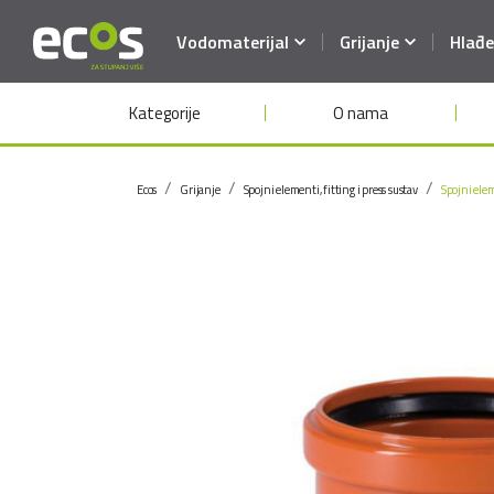
Vodomaterijal
Grijanje
Hlađe
Kategorije
O nama
Ecos
Grijanje
Spojni elementi, fitting i press sustav
Spojni ele