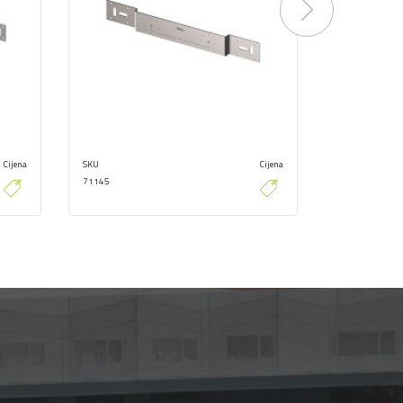
Next
Cijena
SKU
Cijena
SKU
71145
22810