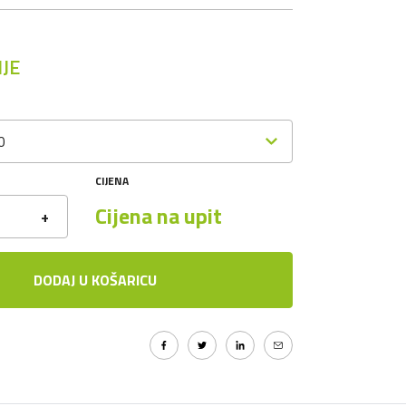
JE
0
CIJENA
Cijena na upit
+
DODAJ U KOŠARICU