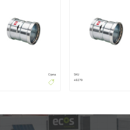
Cijena
SKU
49279