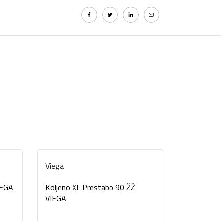
Viega
Viega
IEGA
Koljeno XL Prestabo 90 ŽŽ
Koljeno pr
VIEGA
MŽ VIEGA