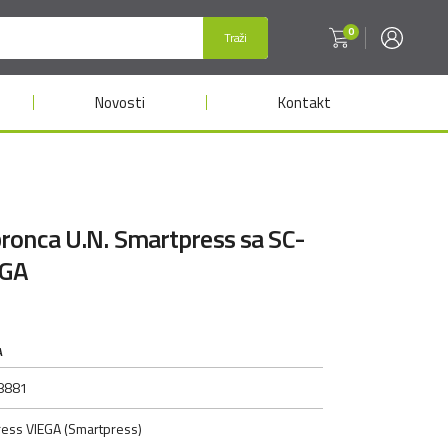
0
Traži
Novosti
Kontakt
ronca U.N. Smartpress sa SC-
EGA
A
8881
ress VIEGA (Smartpress)