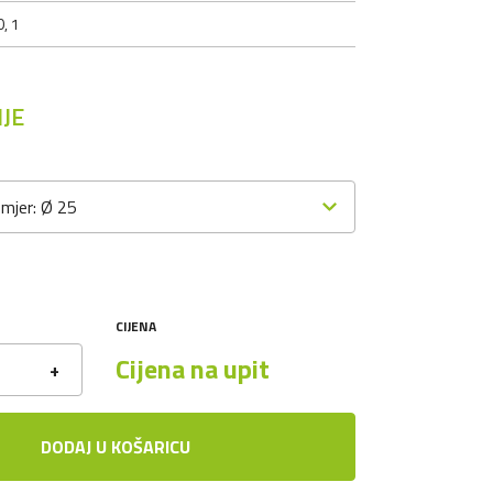
, 1
JE
omjer: Ø 25
CIJENA
Cijena na upit
+
DODAJ U KOŠARICU