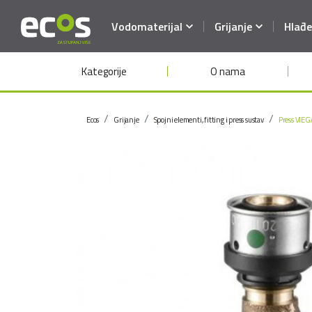
Vodomaterijal
Grijanje
Hlađe
Kategorije
O nama
Ecos
Grijanje
Spojni elementi, fitting i press sustav
Press VIEG