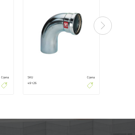
Next
Cijena
SKU
Cijena
SKU
49126
49146