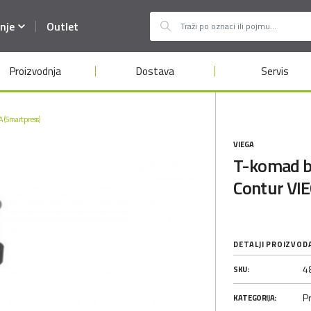
nje
Outlet
Proizvodnja
Dostava
Servis
A (Smartpress)
VIEGA
T-komad b
Contur VI
DETALJI PROIZVOD
4
SKU:
P
KATEGORIJA: