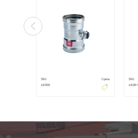
Previous
SKU
Cijena
SKU
49300
49281