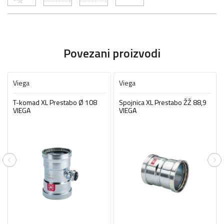
Povezani proizvodi
Viega
Viega
T-komad XL Prestabo Ø 108
Spojnica XL Prestabo ŽŽ 88,9
VIEGA
VIEGA
Previous
Ne