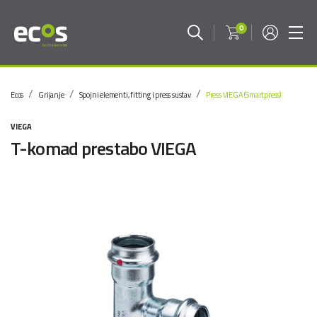
0
Ecos
Grijanje
Spojni elementi, fitting i press sustav
Press VIEGA (Smartpress)
VIEGA
T-komad prestabo VIEGA