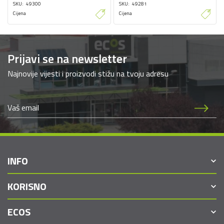
SKU
49300
SKU
49281
Cijena
Cijena
Prijavi se na newsletter
Najnovije vijesti i proizvodi stižu na tvoju adresu
INFO
KORISNO
ECOS