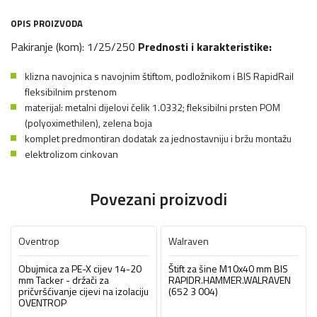
OPIS PROIZVODA
Pakiranje (kom): 1/25/250
Prednosti i karakteristike:
klizna navojnica s navojnim štiftom, podložnikom i BIS RapidRail
fleksibilnim prstenom
materijal: metalni dijelovi čelik 1.0332; fleksibilni prsten POM
(polyoximethilen), zelena boja
komplet predmontiran dodatak za jednostavniju i bržu montažu
elektrolizom cinkovan
Povezani proizvodi
Oventrop
Walraven
Obujmica za PE-X cijev 14-20
Štift za šine M10x40 mm BIS
mm Tacker - držači za
RAPIDR.HAMMER.WALRAVEN
pričvršćivanje cijevi na izolaciju
(652 3 004)
OVENTROP