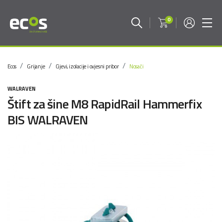
0
Ecos
Grijanje
Cijevi, izolacije i ovjesni pribor
Nosači
WALRAVEN
Štift za šine M8 RapidRail Hammerfix
BIS WALRAVEN