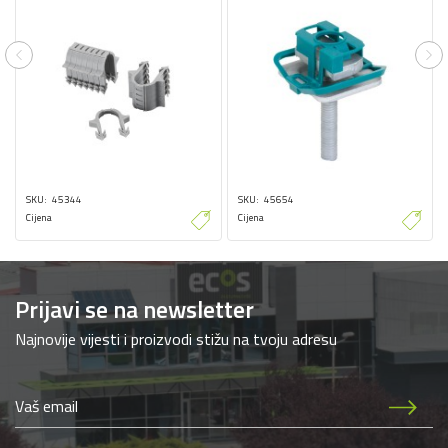
Previous
Ne
SKU
45344
SKU
45654
Cijena
Cijena
Prijavi se na newsletter
Najnovije vijesti i proizvodi stižu na tvoju adresu