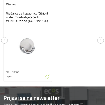
Wenko
Vješalica za kupaonicu "Strip it
sistem" nehrđajući čelik
WENKO Rondo (4466191100)
Previous
Ne
SKU
38163
Cijena
Prijavi se na newsletter
Najnovije vijesti i proizvodi stižu na tvoju adresu