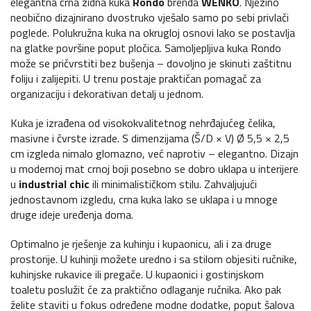
elegantna crna zidna kuka
Rondo
brenda
WENKO
. Njezino
neobično dizajnirano dvostruko vješalo samo po sebi privlači
poglede. Polukružna kuka na okrugloj osnovi lako se postavlja
na glatke površine poput pločica. Samoljepljiva kuka Rondo
može se pričvrstiti bez bušenja – dovoljno je skinuti zaštitnu
foliju i zalijepiti. U trenu postaje praktičan pomagač za
organizaciju i dekorativan detalj u jednom.
Kuka je izrađena od visokokvalitetnog nehrđajućeg čelika,
masivne i čvrste izrade. S dimenzijama (Š/D × V) Ø 5,5 × 2,5
cm izgleda nimalo glomazno, već naprotiv – elegantno. Dizajn
u modernoj mat crnoj boji posebno se dobro uklapa u interijere
u
industrial chic
ili minimalističkom stilu. Zahvaljujući
jednostavnom izgledu, crna kuka lako se uklapa i u mnoge
druge ideje uređenja doma.
Optimalno je rješenje za kuhinju i kupaonicu, ali i za druge
prostorije. U kuhinji možete uredno i sa stilom objesiti ručnike,
kuhinjske rukavice ili pregače. U kupaonici i gostinjskom
toaletu poslužit će za praktično odlaganje ručnika. Ako pak
želite staviti u fokus određene modne dodatke, poput šalova