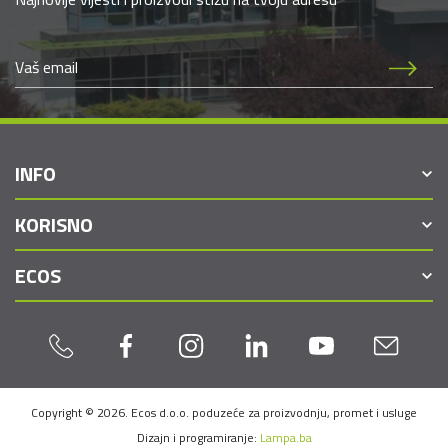
INFO
KORISNO
ECOS
Copyright © 2026. Ecos d.o.o. poduzeće za proizvodnju, promet i usluge
Dizajn i programiranje:
Lampa.ba