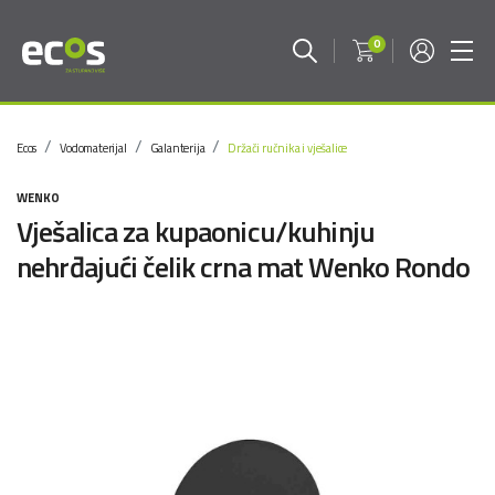
0
Ecos
Vodomaterijal
Galanterija
Držači ručnika i vješalice
WENKO
Vješalica za kupaonicu/kuhinju
nehrđajući čelik crna mat Wenko Rondo