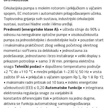
OPIS PROIZVODA
Cirkulacijska pumpa s mokrim rotorom i priključkom s vijčanim
spojem, EC motorom i automatskim prilagođavanjem učinka.
Toplovodna grijanja svih sustava, industrijski cirkulacijski
sustavi, sustavi hladne vode i klima uređaji.
Prednosti (energetske klase A):
• ušteda struje do 90% u
odnosu na neregulirane optočne pumpe • visokoučinkovita
pumpa za jednoobiteljske i dvoobiteljske kuće • pouzdan start
i maksimalna praktičnost zbog velikog početnog okretnog
momenta i softvera za deblokadu • jednostavna za
podešavanje, jednostavno i brzo instaliranje • veliki display s
prikazom potrošnje • samo 3 W min. primljena električna
snaga
Tehnički podaci
• dopušteno temperaturno područje
+2 °C do +110 °C • mrežni priključak 1~230 V, 50 Hz • vrsta
zaštite IP 44 • priključak s vijčanim spojem Rp ½, Rp 1 ili Rp 1¼
• maksimalni radni pritisak od 10 bara • indeks energetske
učinkovitosti (EEI) ≤ 0,20
Automatske funkcije
• integrirana
elektronska regulacija snage za varijabilni ili
konstantni diferencijalni tlak • pritiskom na jedno dugme,
aktivira se funkcija automatskog samoprilagođavanja