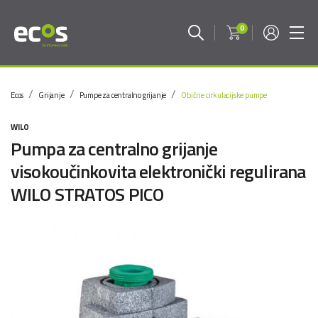
0
Ecos
Grijanje
Pumpe za centralno grijanje
Obične cirkulacijske pumpe
WILO
Pumpa za centralno grijanje
visokoučinkovita elektronički regulirana
WILO STRATOS PICO