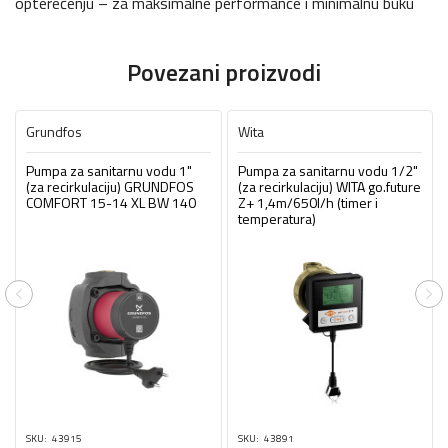
opterećenju – za maksimalne performance i minimalnu buku
Povezani proizvodi
Grundfos
Wita
Pumpa za sanitarnu vodu 1"
Pumpa za sanitarnu vodu 1/2"
(za recirkulaciju) GRUNDFOS
(za recirkulaciju) WITA go.future
COMFORT 15-14 XL BW 140
Z+ 1,4m/650l/h (timer i
temperatura)
Previous
Ne
SKU
43915
SKU
43891