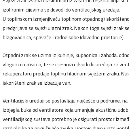
Svježi zrak izvana ulaskom kroz zaštitnu rešetku koja se n
izoliranim cijevima se dovodi do ventilacijskog uređaja.
U toplinskom izmjenjivaču toplinom otpadnog (iskorištenog)
predgrijava se svježi ulazni zrak. Nakon toga svježi zrak 
blagovaonica, spavaće i radne sobe (dovodne prostorije).
Otpadni zrak se uzima iz kuhinje, kupaonica i zahoda, odnos
vlagom i mirisima, te se cijevima odvodi do uređaja za vent
rekuperatoru predaje toplinu hladnom svježem zraku. Nako
iskorišteni zrak se izbacuje van.
Ventilacijski uređaji se postavljaju najčešće u podrume, na
izbjegla buka od ventilatora koja umanjuje akustičnu udob
ventilacijskog sustava potrebno je osigurati prostor između
razdjelnika za prigušivače zvuka. Postoje dvije vrste ventila