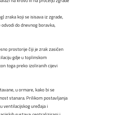
alazi na krovu ili na pročelju zgrade
 zraka koji se isisava iz zgrade,
se odvodi do dnevnog boravka,
no prostorije čiji je zrak zasićen
ilaciju gdje u toplinskom
n toga preko izoliranih cijevi
 tavane, u ormare, kako bi se
nost stanara. Prilikom postavljanja
 ventilacijskog uređaja i
cijskih sustava: centralizirani i