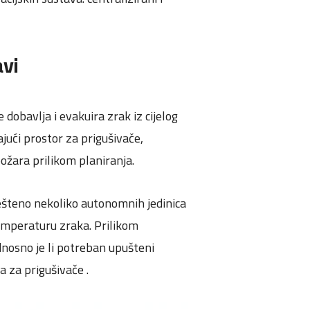
avi
 dobavlja i evakuira zrak iz cijelog
jući prostor za prigušivače,
požara prilikom planiranja.
ješteno nekoliko autonomnih jedinica
emperaturu zraka. Prilikom
odnosno je li potreban upušteni
ta za prigušivače .