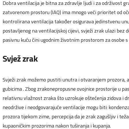
Dobra ventilacija je bitna za zdravlje ljudi i za održivost g
zatvorenom prostoru (IAQ) ima mnogo veći prioritet od oč
kontrolirana ventilacija također osigurava jedinstvenu un
postavljenog na ventilacijskoj cijevi, svježi zrak ulazi bez
pasivnu kuću čini ugodnim životnim prostorom za osobe s 
Svjež zrak
Svježi zrak možemo pustiti unutra i otvaranjem prozora, a
gubicima . Zbog zrakonepropusne ovojnice prostorije u p
relativnu vlažnost zraka što uzrokuje oštećenja zidova i d
neodržive i neodgovarajuće ventilacije mogu biti: kondenz
prozora tijekom zime, percepcija da je zrak zagušljiv i tež
kupaoničkim prozorima nakon tuširanja i kupanja.