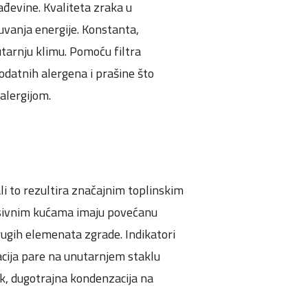
rađevine. Kvaliteta zraka u
uvanja energije. Konstanta,
utarnju klimu. Pomoću filtra
 dodatnih alergena i prašine što
alergijom.
li to rezultira značajnim toplinskim
asivnim kućama imaju povećanu
rugih elemenata zgrade. Indikatori
acija pare na unutarnjem staklu
ak, dugotrajna kondenzacija na