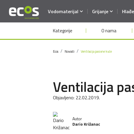
Vodomaterijal
Grijanje
Hlađe
Kategorije
O nama
Ecos
Novosti
Ventilacija pasivne kuće
Ventilacija p
Objavljeno:
22.02.2019.
Autor
Dario Križanac