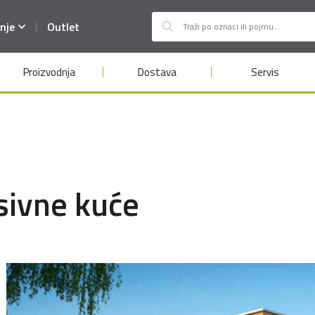
nje
Outlet
Proizvodnja
Dostava
Servis
asivne kuće