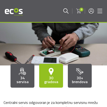
0
Servisi - Za stupanj više - ECo
34
30
30+
servisa
gradova
brendova
Centralni servis odgovoran je za kompletnu servisnu mrežu