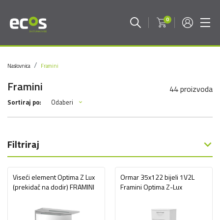
0
Naslovnica
Framini
Framini
44 proizvoda
Odaberi
Sortiraj po:
Filtriraj
Viseći element Optima Z Lux
Ormar 35x122 bijeli 1V2L
(prekidač na dodir) FRAMINI
Framini Optima Z-Lux