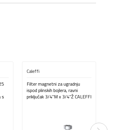
Caleffi
Caleffi
 25
Filter magnetni za ugradnju
Filter mag
ispod plinskih bojlera, ravni
ispod plins
 s
priključak 3/4"M x 3/4"Ž CALEFFI
priključak