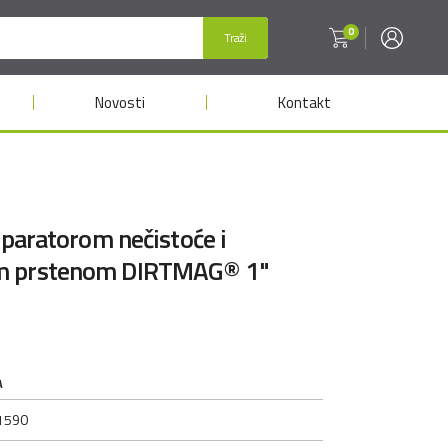
0
Traži
Novosti
Kontakt
separatorom nečistoće i
m prstenom DIRTMAG® 1"
A
1590