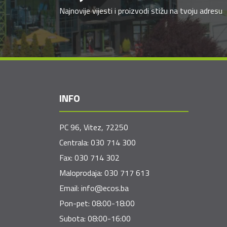
Najnovije vijesti i proizvodi stižu na tvoju adresu
INFO
PC 96, Vitez, 72250
Centrala:
030 714 300
Fax:
030 714 302
Maloprodaja:
030 717 613
Email:
info@ecos.ba
Pon-pet: 08:00-18:00
Subota: 08:00-16:00