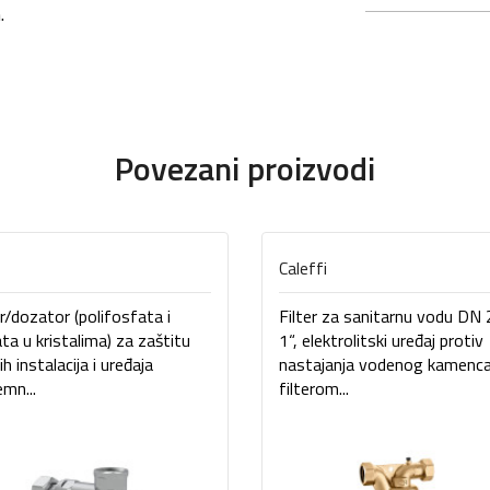
.
Povezani proizvodi
Caleffi
er/dozator (polifosfata i
Filter za sanitarnu vodu DN
kata u kristalima) za zaštitu
1“, elektrolitski uređaj protiv
ih instalacija i uređaja
nastajanja vodenog kamenca
emn...
filterom...