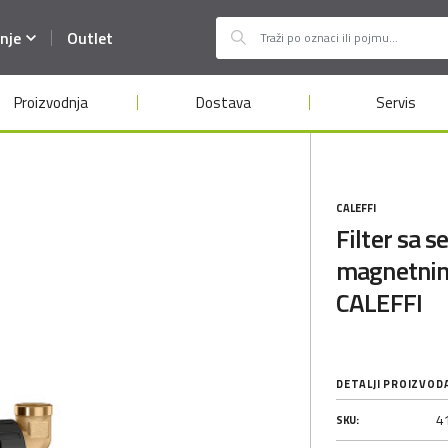
nje
Outlet
Proizvodnja
Dostava
Servis
CALEFFI
Filter sa 
magnetni
CALEFFI
DETALJI PROIZVOD
4
SKU: