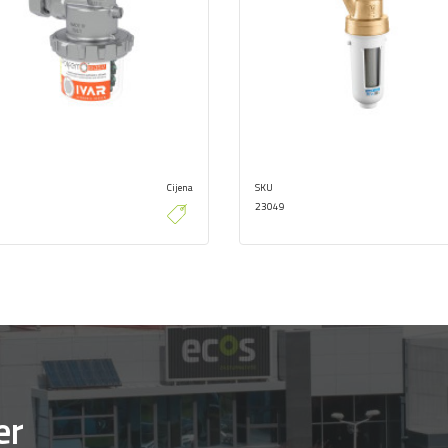
Cijena
SKU
23049
er