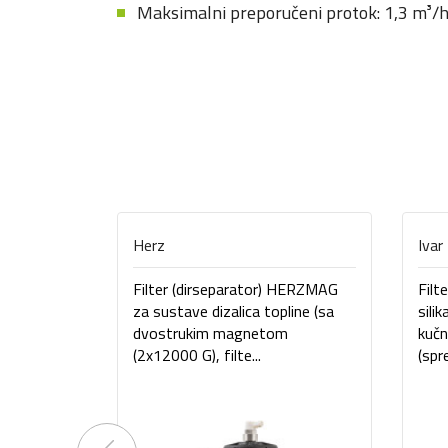
Maksimalni preporučeni protok: 1,3 m³/h
Herz
Ivar
Filter (dirseparator) HERZMAG
Filt
za sustave dizalica topline (sa
sili
dvostrukim magnetom
kučn
(2x12000 G), filte...
(spr