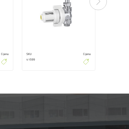
Next
Cijena
SKU
Cijena
SKU
41599
41598