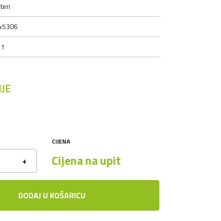
lteri
45306
 1
JE
CIJENA
Cijena na upit
+
DODAJ U KOŠARICU