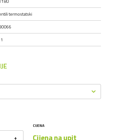
1180
ntili termostatski
80066
 1
JE
CIJENA
Cijena na upit
+