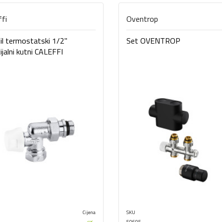
ffi
Oventrop
il termostatski 1/2"
Set OVENTROP
ijalni kutni CALEFFI
Cijena
SKU
50695