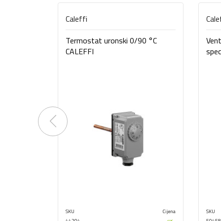
Caleffi
Cale
Termostat uronski 0/90 °C
Vent
CALEFFI
spec
Previous
SKU
Cijena
SKU
44204
50458