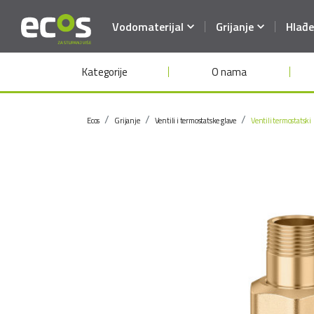
Vodomaterijal
Grijanje
Hlađe
Kategorije
O nama
Ecos
Grijanje
Ventili i termostatske glave
Ventili termostatski