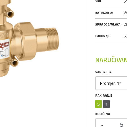
5
SKU:
Ve
KATEGORIJA:
2
ŠIFRA DOBAVLJAČA:
5,
PAKIRANJE:
NARUČIVAN
VARIJACIJA
Promjer: 1"
PAKIRANJE
5
1
KOLIČINA
-