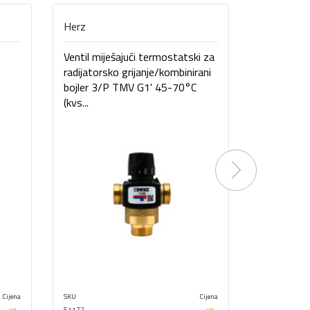
Herz
Herz
Ventil miješajući termostatski za
Ventil mij
radijatorsko grijanje/kombinirani
podno gri
bojler 3/P TMV G1' 45-70°C
45°C (kvs
(kvs...
Next
Cijena
SKU
Cijena
SKU
51172
51170