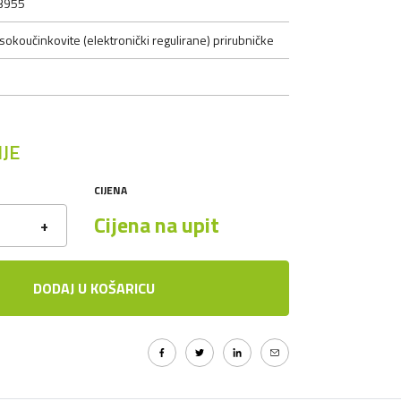
3955
sokoučinkovite (elektronički regulirane) prirubničke
JE
CIJENA
Cijena na upit
+
DODAJ U KOŠARICU