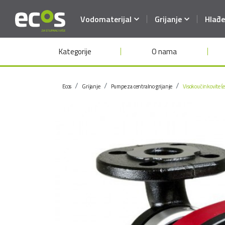
Vodomaterijal
Grijanje
Hlađe
Kategorije
O nama
Ecos
Grijanje
Pumpe za centralno grijanje
Visokoučinkovite (e