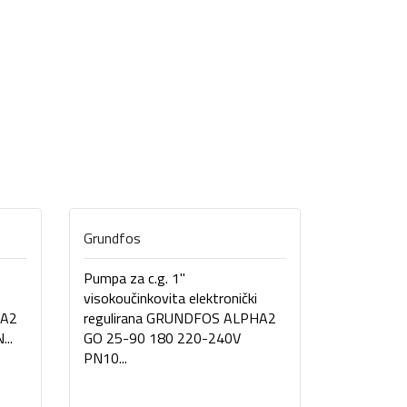
Grundfos
Grundfos
Pumpa za c.g. 1"
Pumpa za c
visokoučinkovita elektronički
visokoučin
HA2
regulirana GRUNDFOS ALPHA2
regulira
..
GO 25-90 180 220-240V
GO 25-80
PN10...
PN10...