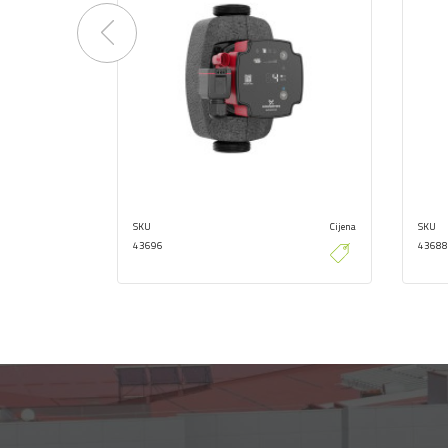
Previous
SKU
Cijena
SKU
43696
43688