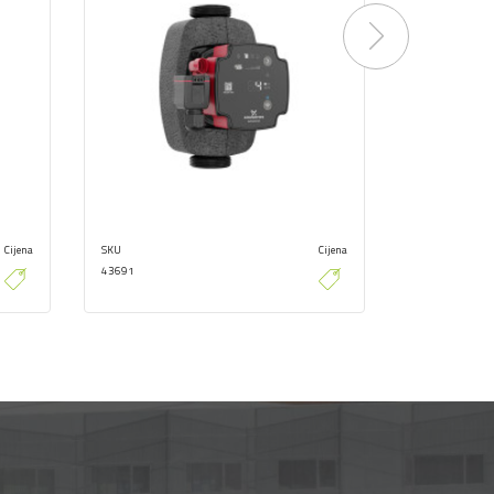
Next
Cijena
SKU
Cijena
SKU
43691
43673