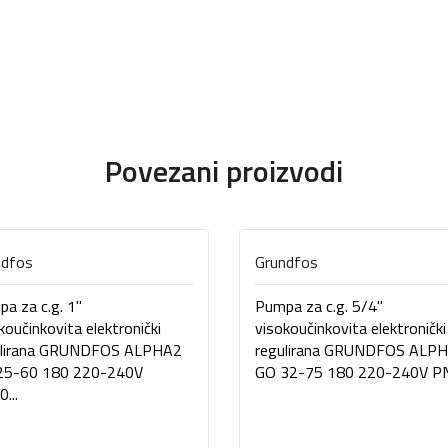
Povezani proizvodi
ndfos
Grundfos
a za c.g. 1"
Pumpa za c.g. 5/4"
koučinkovita elektronički
visokoučinkovita elektronički
ulirana GRUNDFOS ALPHA2
regulirana GRUNDFOS ALP
25-60 180 220-240V
GO 32-75 180 220-240V PN.
...