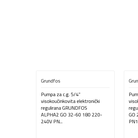
Grundfos
Gru
Pumpa za c.g. 5/4"
Pump
visokoučinkovita elektronički
viso
regulirana GRUNDFOS
reg
ALPHA2 GO 32-60 180 220-
GO 
240V PN...
PN10