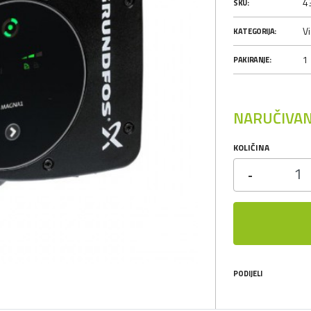
4
SKU:
Vi
KATEGORIJA:
1
PAKIRANJE:
NARUČIVAN
KOLIČINA
-
PODIJELI