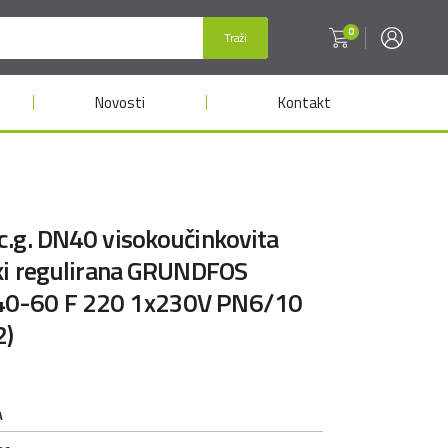
0
Traži
Novosti
Kontakt
.g. DN40 visokoučinkovita
čki regulirana GRUNDFOS
0-60 F 220 1x230V PN6/10
2)
A