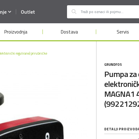
nje
Outlet
Proizvodnja
Dostava
Servis
lektronički regulirane) prirubničke
GRUNDFOS
Pumpa za c
elektroni
MAGNA1 4
(9922129
DETALJI PROIZVOD