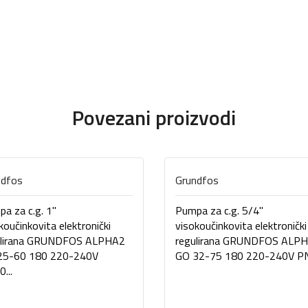
Povezani proizvodi
ndfos
Grundfos
a za c.g. 1"
Pumpa za c.g. 5/4"
koučinkovita elektronički
visokoučinkovita elektronički
ulirana GRUNDFOS ALPHA2
regulirana GRUNDFOS ALP
25-60 180 220-240V
GO 32-75 180 220-240V PN.
...