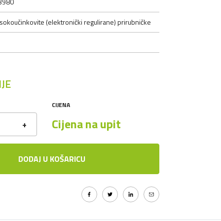
3980
sokoučinkovite (elektronički regulirane) prirubničke
JE
CIJENA
Cijena na upit
+
DODAJ U KOŠARICU