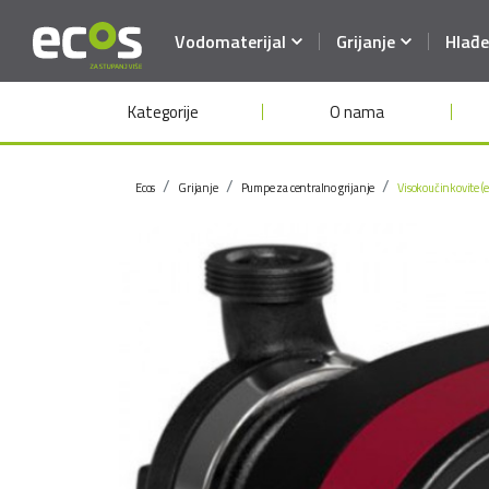
Vodomaterijal
Grijanje
Hlađe
Kategorije
O nama
Ecos
Grijanje
Pumpe za centralno grijanje
Visokoučinkovite (e