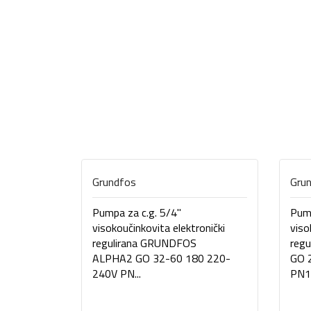
Grundfos
Gru
Pumpa za c.g. 5/4"
Pump
visokoučinkovita elektronički
viso
regulirana GRUNDFOS
reg
ALPHA2 GO 32-60 180 220-
GO 
240V PN...
PN10