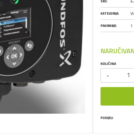
4
SKU:
Vi
KATEGORIJA:
1
PAKIRANJE:
NARUČIVAN
KOLIČINA
-
PODIJELI