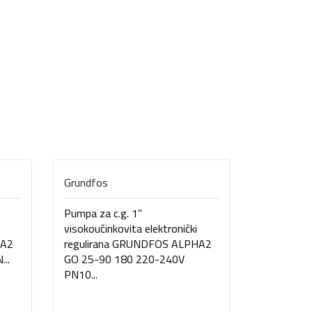
Grundfos
Grundfos
Pumpa za c.g. 1"
Pumpa za c
visokoučinkovita elektronički
visokoučin
HA2
regulirana GRUNDFOS ALPHA2
regulira
..
GO 25-90 180 220-240V
GO 25-80
PN10...
PN10...