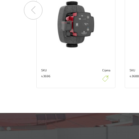
Previous
SKU
Cijena
SKU
43696
43688