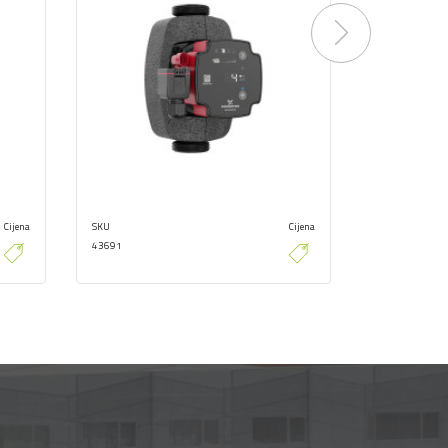
Next
Cijena
SKU
Cijena
SKU
43691
43673