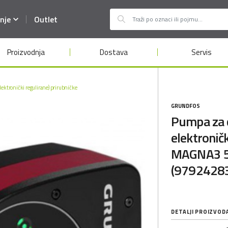
nje
Outlet
Proizvodnja
Dostava
Servis
lektronički regulirane) prirubničke
GRUNDFOS
Pumpa za c
elektroni
MAGNA3 5
(9792428
DETALJI PROIZVOD