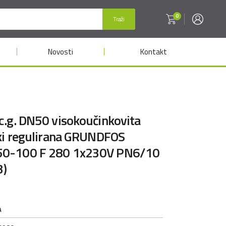
0
Traži
Novosti
Kontakt
.g. DN50 visokoučinkovita
čki regulirana GRUNDFOS
0-100 F 280 1x230V PN6/10
3)
A