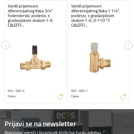
Ventil prijemosni
Ventil prijemosni
diferencijalnog tlaka 3/4"
diferencijalnog tlaka 1 1/4",
holenderski, podesiv, s
podesiv, s gradacijskom
gradacijskom skalom 1-6
skalom 1-6, 0-110 °C
CALEFFI...
CALEFFI...
Previous
Ne
SKU
50612
SKU
50611
Cijena
Cijena
Prijavi se na newsletter
Najnovije vijesti i proizvodi stižu na tvoju adresu