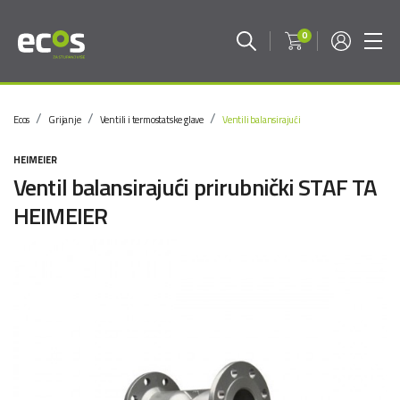
0
Ecos
Grijanje
Ventili i termostatske glave
Ventili balansirajući
HEIMEIER
Ventil balansirajući prirubnički STAF TA
HEIMEIER