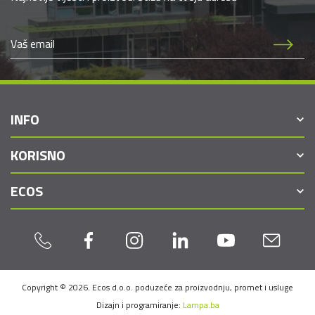
INFO
KORISNO
ECOS
Copyright © 2026. Ecos d.o.o. poduzeće za proizvodnju, promet i usluge
Dizajn i programiranje:
Lampa.ba