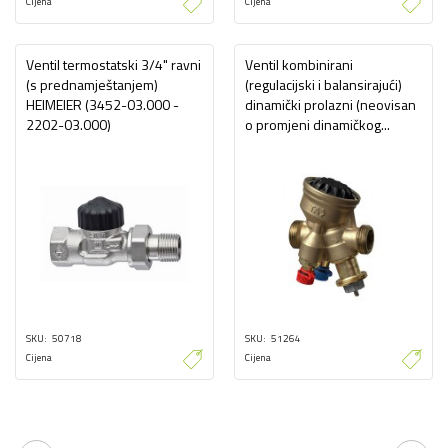
Cijena
Cijena
Ventil termostatski 3/4" ravni
Ventil kombinirani
(s prednamještanjem)
(regulacijski i balansirajući)
HEIMEIER (3452-03.000 -
dinamički prolazni (neovisan
2202-03.000)
o promjeni dinamičkog...
SKU
50718
SKU
51264
Cijena
Cijena