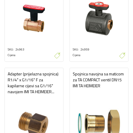
SKU
24963
SKU
24959
Cijena
Cijena
Adapter (prijelazna spojnica)
Spojnica navojna sa maticom
R1/4" x G1/16" F za
za TA COMPACT ventil DN15
kapilarne cijevi sa G1/16"
IMI TA HEIMEIER
navojem IMI TA HEIMEIER...