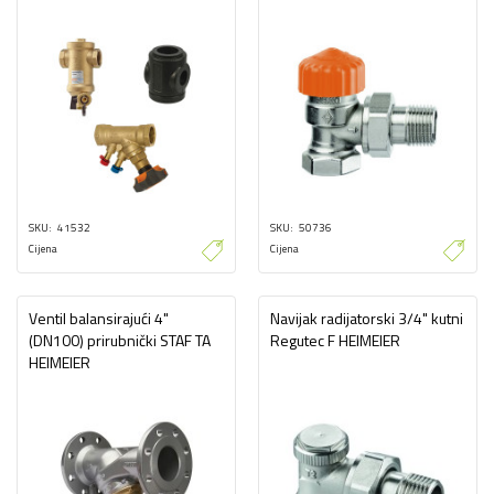
SKU
41532
SKU
50736
Cijena
Cijena
Ventil balansirajući 4"
Navijak radijatorski 3/4" kutni
(DN100) prirubnički STAF TA
Regutec F HEIMEIER
HEIMEIER