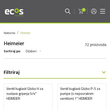
0
Naslovnica
Heimeier
Heimeier
72 proizvoda
Odaberi
Sortiraj po:
Filtriraj
Ventil kuglasti Globo H za
Ventil kuglasti Globo P-S za
sustave grijanja 5/4"
pumpe (s nepovratnim
HEIMEIER
ventilom) 1" HEIMEIER