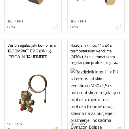
SKU
43543
SKU
43545
Cijena
Cijena
Ventil regulacijski kombinirani
Razdjelnik inox 1" x EK s
TA COMPACT DP G (DN15)
termostatskim ventilima
(PIBCV) IMI TA HEIMEIER
(M30x1,5) s automatskom
regulacijom protoka, mjera...
SKU
51256
SKU
52051