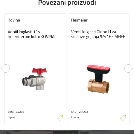
Povezani proizvodi
Kovina
Heimeier
Ventil kuglasti 1" s
Ventil kuglasti Globo H za
holenderom kutni KOVINA
sustave grijanja 5/4" HEIMEIER
Previous
Ne
SKU
24235
SKU
24963
Cijena
Cijena