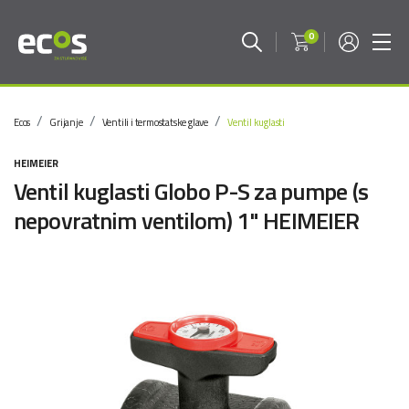
0
Ecos
Grijanje
Ventili i termostatske glave
Ventil kuglasti
HEIMEIER
Ventil kuglasti Globo P-S za pumpe (s
nepovratnim ventilom) 1" HEIMEIER