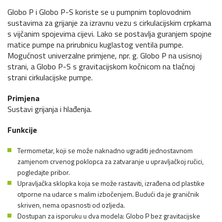
Globo P i Globo P-S koriste se u pumpnim toplovodnim
sustavima za grijanje za izravnu vezu s cirkulacijskim crpkama
s vijčanim spojevima cijevi. Lako se postavlja guranjem spojne
matice pumpe na prirubnicu kuglastog ventila pumpe.
Mogućnost univerzalne primjene, npr. g. Globo P na usisnoj
strani, a Globo P-S s gravitacijskom kočnicom na tlačnoj
strani cirkulacijske pumpe.
Primjena
Sustavi grijanja i hlađenja.
Funkcije
Termometar, koji se može naknadno ugraditi jednostavnom
zamjenom crvenog poklopca za zatvaranje u upravljačkoj ručici,
pogledajte pribor.
Upravljačka sklopka koja se može rastaviti, izrađena od plastike
otporne na udarce s malim izbočenjem. Budući da je graničnik
skriven, nema opasnosti od ozljeda.
Dostupan za isporuku u dva modela: Globo P bez gravitacijske