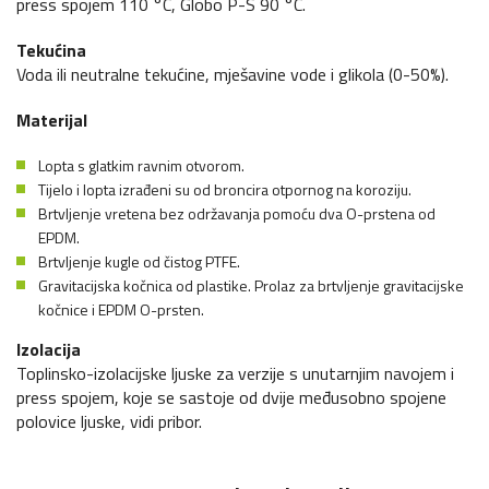
press spojem 110 °C, Globo P-S 90 °C.
Tekućina
Voda ili neutralne tekućine, mješavine vode i glikola (0-50%).
Materijal
Lopta s glatkim ravnim otvorom.
Tijelo i lopta izrađeni su od broncira otpornog na koroziju.
Brtvljenje vretena bez održavanja pomoću dva O-prstena od
EPDM.
Brtvljenje kugle od čistog PTFE.
Gravitacijska kočnica od plastike. Prolaz za brtvljenje gravitacijske
kočnice i EPDM O-prsten.
Izolacija
Toplinsko-izolacijske ljuske za verzije s unutarnjim navojem i
press spojem, koje se sastoje od dvije međusobno spojene
polovice ljuske, vidi pribor.