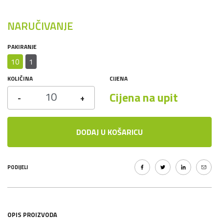
NARUČIVANJE
PAKIRANJE
10
1
KOLIČINA
CIJENA
Cijena na upit
-
+
DODAJ U KOŠARICU
PODIJELI
OPIS PROIZVODA