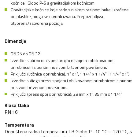
kočnice i Globo P-S s gravitacijskom kočnicom.
Gravitacijske kočnice koje rade s niskom razinom buke, izrađene
od plastike, mogu se otvoriti izvana. Prepoznatljiva
otvorena/zatvorena pozicija.
Dimenzije
DN 25 do DN 32.
Izvedbe s utičnicom s unutarnjim navojem i oblikovanom
prirubnicom s punom nosivom brtvenom površinom.
Priključci (utičnica x prirubnica): 1" x 1", 1 1/4" x 1 1/4" i 1 1/4" x 1".
Izvedbe s Viega press spojem i oblikovanom prirubnicom s punom
nosivom brtvenom površinom.
Priključci (press spoj x prirubnica): 28 mm x 1", 35 mm x 1 1/4".
Klasa tlaka
PN 16
Temperatura
Dopuštena radna temperatura TB Globo P -10 °C – 120 °C, s