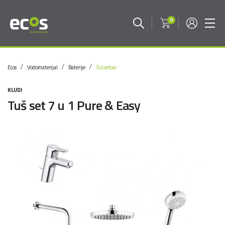
0
Ecos
Vodomaterijal
Baterije
Tuš setovi
KLUDI
Tuš set 7 u 1 Pure & Easy