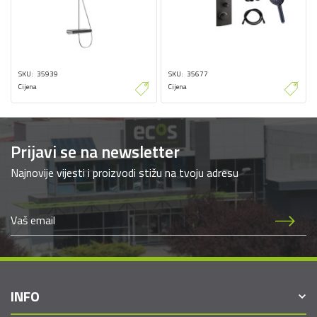
SKU
35939
SKU
35677
Cijena
Cijena
Prijavi se na newsletter
Najnovije vijesti i proizvodi stižu na tvoju adresu
INFO