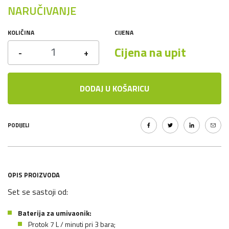
NARUČIVANJE
KOLIČINA
CIJENA
Cijena na upit
-
+
DODAJ U KOŠARICU
PODIJELI
OPIS PROIZVODA
Set se sastoji od:
Baterija za umivaonik:
Protok 7 L / minuti pri 3 bara;