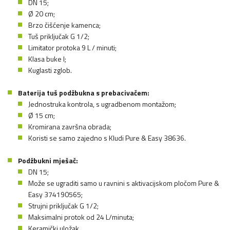
DN 15;
Ø 20 cm;
Brzo čišćenje kamenca;
Tuš priključak G 1/2;
Limitator protoka 9 L / minuti;
Klasa buke I;
Kuglasti zglob.
Baterija tuš podžbukna s prebacivačem:
Jednostruka kontrola, s ugradbenom montažom;
Ø 15 cm;
Kromirana završna obrada;
Koristi se samo zajedno s Kludi Pure & Easy 38636.
Podžbukni mješač:
DN 15;
Može se ugraditi samo u ravnini s aktivacijskom pločom Pure &
Easy 374190565;
Strujni priključak G 1/2;
Maksimalni protok od 24 L/minuta;
Keramički uložak.