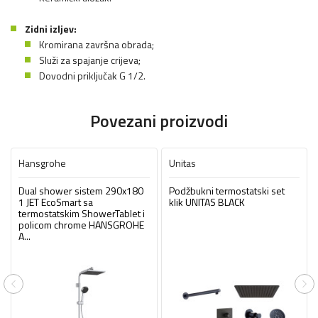
Zidni izljev:
Kromirana završna obrada;
Služi za spajanje crijeva;
Dovodni priključak G 1/2.
Povezani proizvodi
Hansgrohe
Unitas
Dual shower sistem 290x180
Podžbukni termostatski set
1 JET EcoSmart sa
klik UNITAS BLACK
termostatskim ShowerTablet i
policom chrome HANSGROHE
A...
Previous
Ne