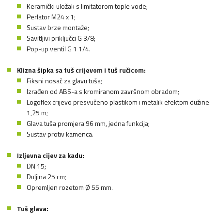
Keramički uložak s limitatorom tople vode;
Perlator M24 x 1;
Sustav brze montaže;
Savitljivi priključci G 3/8;
Pop-up ventil G 1 1/4.
Klizna šipka sa tuš crijevom i tuš ručicom:
Fiksni nosač za glavu tuša;
Izrađen od ABS-a s kromiranom završnom obradom;
Logoflex crijevo presvučeno plastikom i metalik efektom dužine
1,25 m;
Glava tuša promjera 96 mm, jedna funkcija;
Sustav protiv kamenca.
Izljevna cijev za kadu:
DN 15;
Duljina 25 cm;
Opremljen rozetom Ø 55 mm.
Tuš glava: