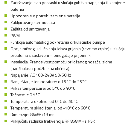
Zadržavanje svih postavki u slučaju gubitka napajanja ili zamjene
baterija
Upozorenje o potrebi zamjene baterija
Zaključavanje termostata
Zaštita od smrzavanja
PWM
Funkcija automatskog pokretanja cirkulacijske pumpe
Opcija ručnog uključivanja izlaza grijanja (revcimo crpke) u slučaju
problema s sustavom – omogućuje prijemnik
Instalacija: Prenosivost pomoću priloženog nosača, zidna
(nadžbukna i podžbukna utičnica)
Napajanje: AC 100-240V 50/60Hz
Namještanje temperature: od 5°C do 35°C
Prikaz temperature: od 5°C do 40°C
Točnost: ± 0.5°C
Temperatura okoline: od 0°C do 50°C
Temperatura skladištenja: od -10°C do 60°C
Dimenzije: 86x86x13 mm
Priključak: radijska frekvencija RF 868 MHz, FSK