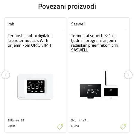
Povezani proizvodi
Imit
Saswell
Termostat sobni digitalni
Termostat sobni bežični s
kronotermostat s Wi-fi
tjednim programiranjem i
prijemnikom ORION IMIT
radijskim prijemnikom crni
SASWELL
Previous
Ne
SKU
44133
SKU
44171
Cijena
Cijena