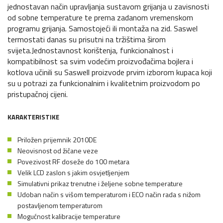
jednostavan način upravljanja sustavom grijanja u zavisnosti
od sobne temperature te prema zadanom vremenskom
programu grijanja. Samostojeći ili montaža na zid. Saswel
termostati danas su prisutni na tržištima širom
svijeta.Jednostavnost korištenja, funkcionalnost i
kompatibilnost sa svim vodećim proizvođačima bojlera i
kotlova učinili su Saswell proizvode prvim izborom kupaca koji
su u potrazi za funkcionalnim i kvalitetnim proizvodom po
pristupačnoj cijeni.
KARAKTERISTIKE
Priložen prijemnik 2010DE
Neovisnost od žičane veze
Povezivost RF doseže do 100 metara
Velik LCD zaslon s jakim osvjetljenjem
Simulativni prikaz trenutne i željene sobne temperature
Udoban način s višom temperaturom i ECO način rada s nižom
postavljenom temperaturom
Mogućnost kalibracije temperature