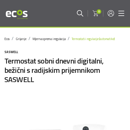
0
Ecos
Grijanje
Mjerna oprema i regulacija
Termostati i regulacije (automatike)
SASWELL
Termostat sobni dnevni digitalni,
bežični s radijskim prijemnikom
SASWELL