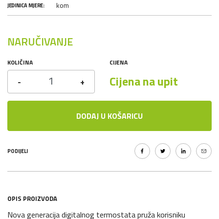
kom
JEDINICA MJERE:
NARUČIVANJE
KOLIČINA
CIJENA
Cijena na upit
-
+
DODAJ U KOŠARICU
PODIJELI
OPIS PROIZVODA
Nova generacija digitalnog termostata pruža korisniku