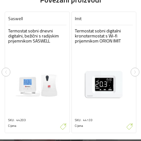
Saswell
Imit
Termostat sobni dnevni
Termostat sobni digitalni
digitalni, bežični s radijskim
kronotermostat s Wi-fi
prijemnikom SASWELL
prijemnikom ORION IMIT
Previous
Ne
SKU
44203
SKU
44133
Cijena
Cijena