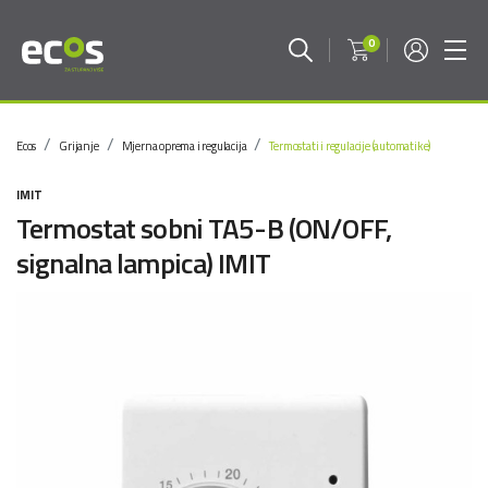
0
Ecos
Grijanje
Mjerna oprema i regulacija
Termostati i regulacije (automatike)
IMIT
Termostat sobni TA5-B (ON/OFF,
signalna lampica) IMIT