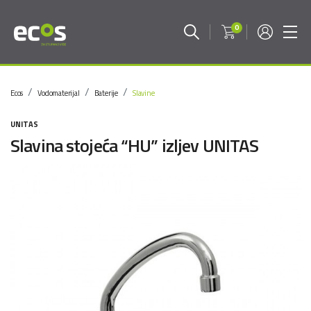
0
Ecos
Vodomaterijal
Baterije
Slavine
UNITAS
Slavina stojeća “HU” izljev UNITAS