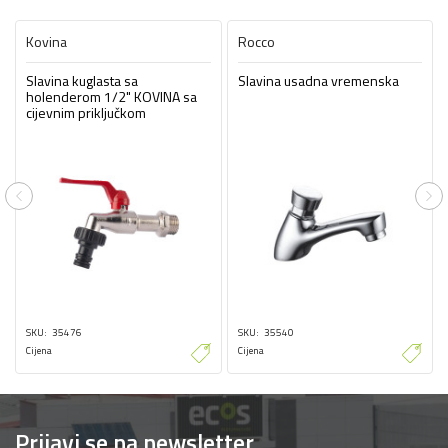
Kovina
Rocco
Slavina kuglasta sa
Slavina usadna vremenska
holenderom 1/2" KOVINA sa
cijevnim priključkom
Previous
Ne
SKU
35476
SKU
35540
Cijena
Cijena
Prijavi se na newsletter