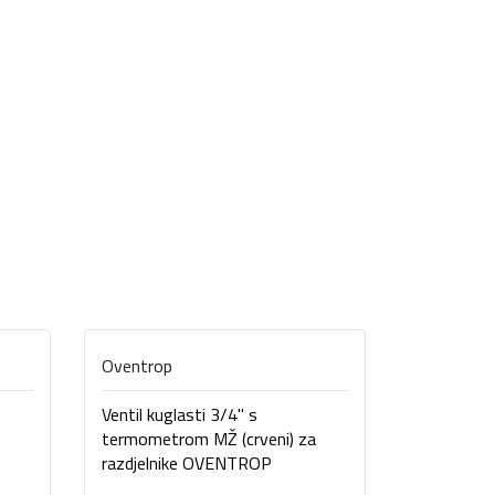
Oventrop
Kovina
Ventil kuglasti 3/4" s
Ventil ku
termometrom MŽ (crveni) za
KV
razdjelnike OVENTROP