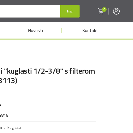
0
Traži
Novosti
Kontakt
ni "kuglasti 1/2-3/8" s filterom
3113)
A
4818
ntil kuglasti