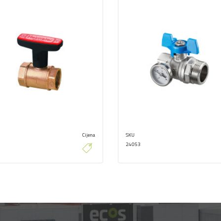
Cijena
SKU
24053