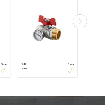
Next
Cijena
SKU
Cijena
SKU
24052
24009