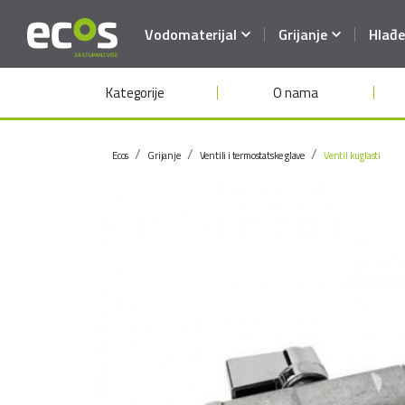
Vodomaterijal
Grijanje
Hlađe
Kategorije
O nama
Ecos
Grijanje
Ventili i termostatske glave
Ventil kuglasti