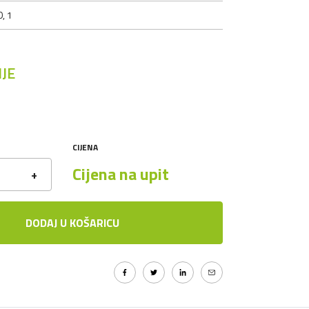
, 1
JE
CIJENA
Cijena na upit
+
DODAJ U KOŠARICU