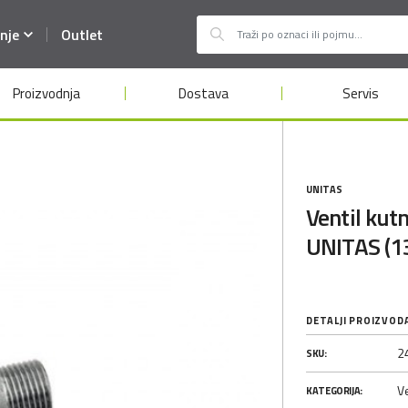
nje
Outlet
Proizvodnja
Dostava
Servis
UNITAS
Ventil kut
UNITAS (1
DETALJI PROIZVOD
2
SKU:
Ve
KATEGORIJA: