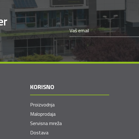
er
KORISNO
Proizvodnja
Maloprodaja
Servisna mreža
Dostava