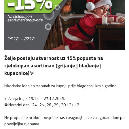
Želje postaju stvarnost uz 15% popusta na
cjelokupan asortiman (grijanje | hlađenje |
kupaonice)✨
Iskoristite idealan trenutak za kupnju prije blagdana i kraja godine.
> Akcija traje: 15.12. – 27.12.2025.
⛔ Neradni dani: 24., 25., 26., 29., 30. i 31.12.
Ne propustite priliku - posjetite nas i osigurajte sve za ugodan dom po
povoljnijim cijenama.