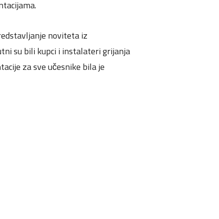
ntacijama.
redstavljanje noviteta iz
i su bili kupci i instalateri grijanja
acije za sve učesnike bila je