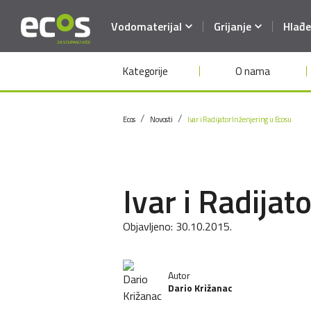
Vodomaterijal
Grijanje
Hlađe
Kategorije
O nama
Ecos
Novosti
Ivar i Radijator Inženjering u Ecosu
Ivar i Radijat
Objavljeno:
30.10.2015.
Autor
Dario Križanac